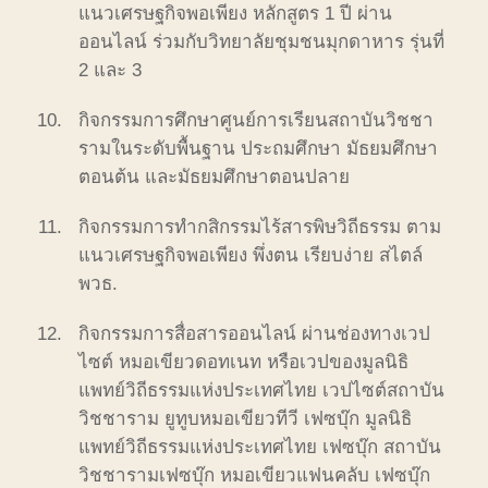
แนวเศรษฐกิจพอเพียง
หลักสูตร
1
ปี
ผ่าน
ออนไลน์
ร่วมกับวิทยาลัยชุมชนมุกดาหาร
รุ่นที่
2
และ
3
กิจกรรมการศึกษาศูนย์การเรียนสถาบันวิชชา
รามในระดับพื้นฐาน
ประถมศึกษา
มัธยมศึกษา
ตอนต้น
และมัธยมศึกษาตอนปลาย
กิจกรรมการทำกสิกรรมไร้สารพิษวิถีธรรม
ตาม
แนวเศรษฐกิจพอเพียง
พึ่งตน
เรียบง่าย
สไตล์
พวธ
.
กิจกรรมการสื่อสารออนไลน์
ผ่านช่องทางเวป
ไซต์
หมอเขียวดอทเนท
หรือเวปของมูลนิธิ
แพทย์วิถีธรรมแห่งประเทศไทย
เวปไซต์สถาบัน
วิชชาราม
ยูทูบหมอเขียวทีวี
เฟซบุ๊ก
มูลนิธิ
แพทย์วิถีธรรมแห่งประเทศไทย
เฟซบุ๊ก
สถาบัน
วิชชารามเฟซบุ๊ก
หมอเขียวแฟนคลับ
เฟซบุ๊ก