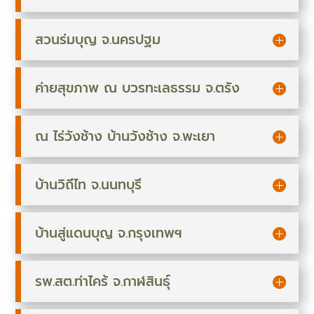
สวนร่มบุญ จ.นครปฐม
ค่ายสุขภาพ ณ บวรทะเลธรรม จ.ตรัง
ณ ไร่วังช้าง บ้านวังช้าง จ.พะเยา
บ้านวิถีไท จ.นนทบุรี
บ้านสู่แดนบุญ จ.กรุงเทพฯ
รพ.สต.ท่าไคร้ จ.กาฬสินธุ์