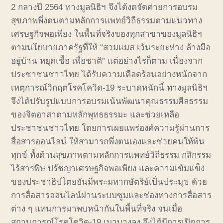
2
กลางปี
2564
ทางมูลนิธิฯ
จึงได้งดจัดค่ายการอบรม
สุขภาพพึ่งตนตามหลักการแพทย์วิถีธรรมตามแนวทาง
เศรษฐกิจพอเพียง
ในพื้นที่จริงของทุกสาขาของมูลนิธิฯ
ตามนโยบายภาครัฐที่ให้
“
สวมแมส
เว้นระยะห่าง
ล้างมือ
อยู่บ้าน
หยุดเชื้อ
เพื่อชาติ
”
แต่อย่างไรก็ตาม
เนื่องจาก
ประชาชนชาวไทย
ได้รับความเดือดร้อนอย่างหนักจาก
เหตุการณ์วิกฤตโรคโควิด
-19
ระบาดหนักนี้
ทางมูลนิธิฯ
จึงได้ปรับรูปแบบการอบรมเน้นพัฒนาคุณธรรมศีลธรรม
ของจิตอาสาตามหลักพุทธธรรมะ
และช่วยเหลือ
ประชาชนชาวไทย
โดยการเผยแพร่องค์ความรู้ผ่านการ
สื่อสารออนไลน์
ให้สามารถพึ่งตนเองและช่วยคนให้พ้น
ทุกข์
ทั้งด้านสุขภาพตามหลักการแพทย์วิถีธรรม
กสิกรรม
ไร้สารพิษ
ปรัชญาเศรษฐกิจพอเพียง
และความเข้มแข็ง
ของประชาธิปไตยอันมีพระมหากษัตริย์เป็นประมุข
ด้วย
การสื่อสารออนไลน์ผ่านระบบซูมและช่องทางการสื่อสาร
ต่าง
ๆ
แทนการมาพบหน้ากันในพื้นที่จริง
จนเมื่อ
สถานการณ์โรคโควิด
-19
เบาบางลง
จึงได้มีการเปิดการ