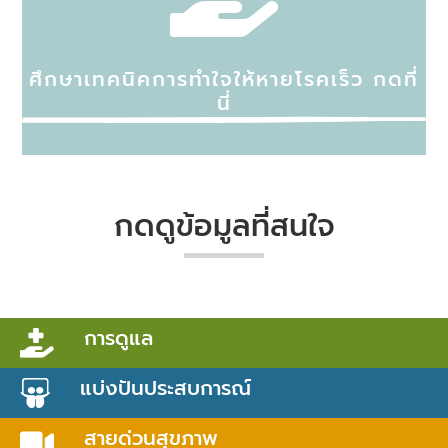
ศึกษาเทคนิคการทำใจให้หายโรคเร็ว กดที่
นี่
กดดูข้อมูลที่สนใจ
การดูแล

แบ่งปันประสบการณ์

สายด่วนสุขภาพ
