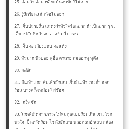
25. อ่อนล้า อ่อนเพลียแม้นอนพักก็ไม่หาย
26. รู้สึกร้อนแต่เหงื่อไม่ออก
27. เจ็บปลายลิ้น แสดงว่าหัวใจร้อนมาก ถ้าเป็นมาก ๆ จะ
เจ็บแปล๊บที่หน้าอก อาจร้าวไปแขน
28. เจ็บคอ เสียงแหบ คอแห้ง
29. หิวมาก หิวบ่อย หูอื้อ ตาลาย ลมออกหู หูตึง
30. สะอึก
31. ส้นเท้าแตก ส้นเท้าอักเสบ เจ็บส้นเท้า รองช้ำ ออก
ร้อน บางครั้งเหมือนไฟช๊อต
32. เกร็ง ชัก
33. โรคที่เกิดจากภาวะไม่สมดุลแบบร้อนเกิน เช่น โรค
หัวใจ เป็นหวัดร้อน ไซนัสอักเสบ หลอดลมอักเสบ กล่อง