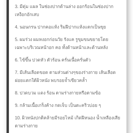
3. มีตุ่ม แผล ในช่องปากด้านล่าง ออกร้อนในช่องปาก
เหงือกอักเสบ
4. นอนกรน ปากคอแห้ง ริมฝีปากแห้งแตกเป็นขุย
5. ผมร่วง ผมหงอกก่อนวัย รังแค รูขุมขนขยายโดย
เฉพาะบริเวณหน้าอก คอ ทั้งด้านหน้าและด้านหลัง
6. ไข้ขึ้น ปวดหัว ตัวร้อน ครั่นเนื้อครั่นตัว
7. มีเส้นเลือดขอด ตามส่วนต่างๆของร่างกาย เส้นเลือด
ฝอยแตกใต้ผิวหนัง พบรอยจ้ำเขียวคล้ำ
8. ปวดบวม แดง ร้อน ตามร่างกายหรือตามข้อ
9. กล้ามเนื้อเกร็งค้าง กดเจ็บ เป็นตะคริวบ่อย ๆ
10. ผิวหนังปกติคล้ายมีรอยไหม้ เกิดฝีหนอง น้ำเหลืองเสีย
ตามร่างกาย