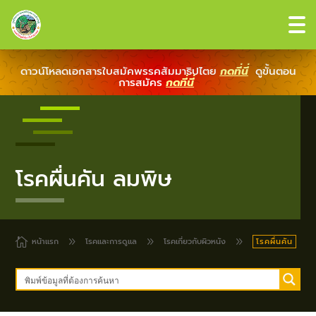
ดาวน์โหลดเอกสารใบสมัคพรรคสัมมาธิปไตย
กดที่นี่
ดูขั้นตอน
การสมัคร
กดที่นี่
โรคผื่นคัน ลมพิษ

หน้าแรก
9
โรคและการดูแล
9
โรคเกี่ยวกับผิวหนัง
9
โรคผื่นคัน