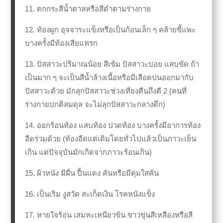
11. ตกกระสีน้ำตาลหรือสีดำตามร่างกาย
12. ท้องผูก อุจจาระแข็งหรือเป็นก้อนเล็ก ๆ คล้ายขี้แพะ
บางครั้งมีท้องเสียแทรก
13. ปัสสาวะปริมาณน้อย สีเข้ม ปัสสาวะบ่อย แสบขัด ถ้า
เป็นมาก ๆ จะเป็นสีน้ำล้างเนื้อหรือมีเลือดปนออกมากับ
ปัสสาวะด้วย มักลุกปัสสาวะช่วงเที่ยงคืนถึงตี 2 (คนที่
ร่างกายปกติสมดุล จะไม่ลุกปัสสาวะกลางดึก)
14. ออกร้อนท้อง แสบท้อง ปวดท้อง บางครั้งมีอาการท้อง
อืดร่วมด้วย (ท้องอืดแต่เดิมโดยทั่วไปแล้วเป็นภาวะเย็น
เกิน แต่ปัจจุบันมักเกิดจากภาวะร้อนเกิน)
15. ผิวหนัง มีผื่น ปื้นแดง คันหรือมีตุ่มใสคัน
16. เป็นเริม งูสวัด สะเก็ดเงิน โรคหนังแข็ง
17. หายใจร้อน เสมหะเหนียวข้น ขาวขุ่นสีเหลืองหรือสี