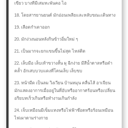
เขียว บางทีมีเสมหะพันคอ ไอ
18. โดยสารยานยนต์ มักอ่อนเพลียและหลับขณะเดินทาง
19. เลือดกำเดาออก
20. มักง่วงนอนหลังกินข้าวอิ่มใหม่ ๆ
21. เป็นมากจะยกแขนขึ้นไม่สุด ไหล่ติด
22. เล็บมือ เล็บเท้าขวางสั้น ผุ ฉีกง่าย มีสีน้ำตาลหรือดำ
คล้ำ อักเสบบวบแดงที่โคนเล็บ เล็บขบ
23. หน้ามืด เป็นลม วิงเวียน บ้านหมุน คลื่นไส้ อาเจียน
มักแสดงอาการเมื่ออยู่ในที่อับหรืออากาศร้อนหรือเปลี่ยน
อริยบทเร็วเกินหรือทำงานเกินกำลัง
24. เจ็บเหมือนมีเข็มแทงหรือไฟฟ้าช๊อตหรือร้อนเหมือน
ไฟเผาตามร่างกาย