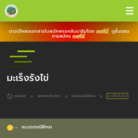
ดาวน์โหลดเอกสารใบสมัคพรรคสัมมาธิปไตย
กดที่นี่
ดูขั้นตอน
การสมัคร
กดที่นี่
มะเร็งรังไข่

หน้าแรก
บทความวิชาการ
หมวดกรณีศึกษา
มะเร็งรังไข่
9
9
9
หมวดกรณีศึกษา