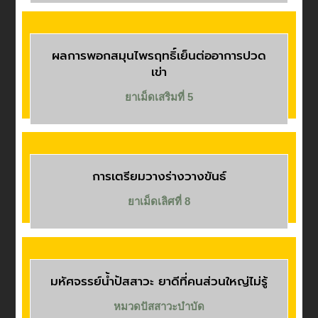
ผลการพอกสมุนไพรฤทธิ์เย็นต่ออาการปวด
เข่า
ยาเม็ดเสริมที่ 5
การเตรียมวางร่างวางขันธ์
ยาเม็ดเลิศที่ 8
มหัศจรรย์น้ำปัสสาวะ ยาดีที่คนส่วนใหญ่ไม่รู้
หมวดปัสสาวะบำบัด