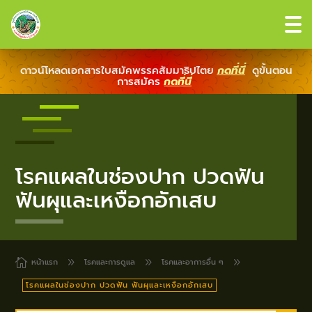
ดาวน์โหลดเอกสารใบสมัคพรรคสัมมาธิปไตย
กดที่นี่
ดูขั้นตอน
การสมัคร
กดที่นี่
โรคแผลในช่องปาก
ปวดฟัน
ฟันผุและเหงือกอักเสบ

หน้าแรก
9
โรคและการดูแล
9
โรคและอาการอื่น ๆ
9
โรคแผลในช่องปาก ปวดฟัน ฟันผุและเหงือกอักเสบ