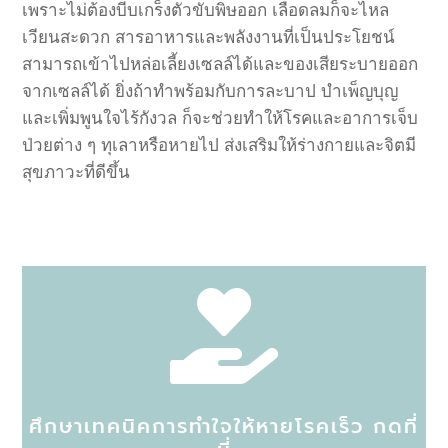
เพราะไม่ต้องบีบเกร็งตัวขับพิษออก
เลือดลมก็จะไหล
เวียนสะดวก
สารอาหารและพลังงานที่เป็นประโยชน์
สามารถเข้าไปหล่อเลี้ยงเซลล์ได้และของเสียระบายออก
จากเซลล์ได้
ยิ่งถ้าทำพร้อมกับการละบาป
บำเพ็ญบุญ
และเพิ่มพูนใจไร้กังวล
ก็จะช่วยทำให้โรคและอาการเจ็บ
ป่วยต่าง
ๆ
ทุเลาหรือหายไป
ส่งเสริมให้ร่างกายและจิตมี
สุขภาวะที่ดีขึ้น

ศึกษาเทคนิคการทำใจให้หายโรคเร็ว กดที่