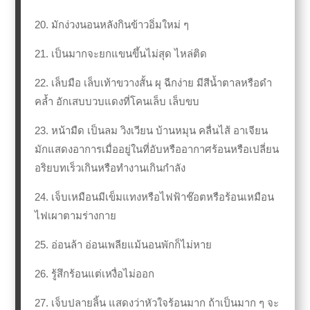
20. มักง่วงนอนหลังกินข้าวอิ่มใหม่ ๆ
21. เป็นมากจะยกแขนขึ้นไม่สุด ไหล่ติด
22. เล็บมือ เล็บเท้าขวางสั้น ผุ ฉีกง่าย มีสีน้ำตาลหรือดำ
คล้ำ อักเสบบวบแดงที่โคนเล็บ เล็บขบ
23. หน้ามืด เป็นลม วิงเวียน บ้านหมุน คลื่นไส้ อาเจียน
มักแสดงอาการเมื่ออยู่ในที่อับหรืออากาศร้อนหรือเปลี่ยน
อริยบทเร็วเกินหรือทำงานเกินกำลัง
24. เจ็บเหมือนมีเข็มแทงหรือไฟฟ้าช๊อตหรือร้อนเหมือน
ไฟเผาตามร่างกาย
25. อ่อนล้า อ่อนเพลียแม้นอนพักก็ไม่หาย
26. รู้สึกร้อนแต่เหงื่อไม่ออก
27. เจ็บปลายลิ้น แสดงว่าหัวใจร้อนมาก ถ้าเป็นมาก ๆ จะ