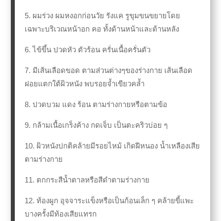
5. ผมร่วง ผมหงอกก่อนวัย รังแค รูขุมขนขยายโดย
เฉพาะบริเวณหน้าอก คอ ทั้งด้านหน้าและด้านหลัง
6. ไข้ขึ้น ปวดหัว ตัวร้อน ครั่นเนื้อครั่นตัว
7. มีเส้นเลือดขอด ตามส่วนต่างๆของร่างกาย เส้นเลือด
ฝอยแตกใต้ผิวหนัง พบรอยจ้ำเขียวคล้ำ
8. ปวดบวม แดง ร้อน ตามร่างกายหรือตามข้อ
9. กล้ามเนื้อเกร็งค้าง กดเจ็บ เป็นตะคริวบ่อย ๆ
10. ผิวหนังปกติคล้ายมีรอยไหม้ เกิดฝีหนอง น้ำเหลืองเสีย
ตามร่างกาย
11. ตกกระสีน้ำตาลหรือสีดำตามร่างกาย
12. ท้องผูก อุจจาระแข็งหรือเป็นก้อนเล็ก ๆ คล้ายขี้แพะ
บางครั้งมีท้องเสียแทรก