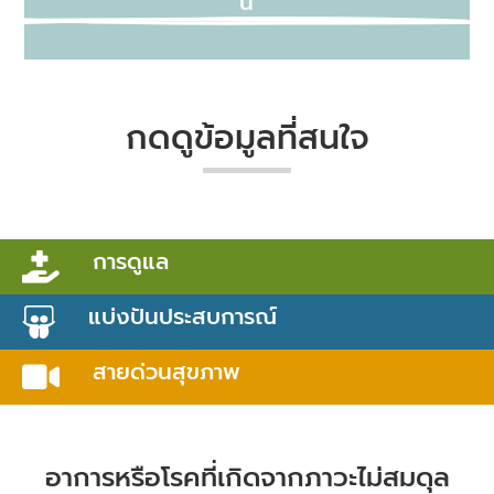
นี่
กดดูข้อมูลที่สนใจ
การดูแล

แบ่งปันประสบการณ์

สายด่วนสุขภาพ

อาการหรือโรคที่เกิดจากภาวะไม่สมดุล