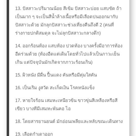
13. ปัสสาวะปริมาณน้อย สีเข้ม ปัสสาวะบ่อย แสบขัด ถ้า
เป็นมาก ๆ จะเป็นสีน้ำล้างเนื้อหรือมีเลือดปนออกมากับ
ปัสสาวะด้วย มักลุกปัสสาวะช่วงเที่ยงคืนถึงตี 2 (คนที่
ร่างกายปกติสมดุล จะไม่ลุกปัสสาวะกลางดึก)
14. ออกร้อนท้อง แสบท้อง ปวดท้อง บางครั้งมีอาการท้อง
อืดร่วมด้วย (ท้องอืดแต่เดิมโดยทั่วไปแล้วเป็นภาวะเย็น
เกิน แต่ปัจจุบันมักเกิดจากภาวะร้อนเกิน)
15. ผิวหนัง มีผื่น ปื้นแดง คันหรือมีตุ่มใสคัน
16. เป็นเริม งูสวัด สะเก็ดเงิน โรคหนังแข็ง
17. หายใจร้อน เสมหะเหนียวข้น ขาวขุ่นสีเหลืองหรือสี
เขียว บางทีมีเสมหะพันคอ ไอ
18. โดยสารยานยนต์ มักอ่อนเพลียและหลับขณะเดินทาง
19. เลือดกำเดาออก