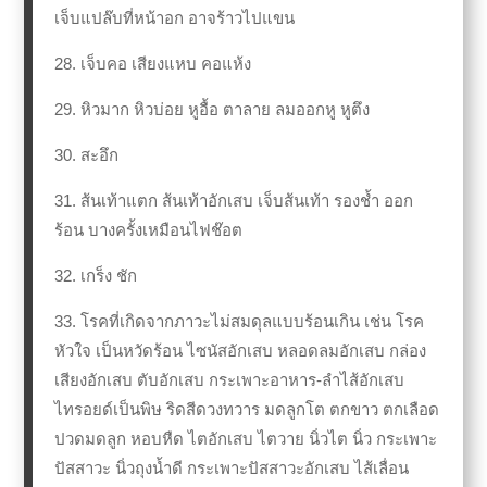
เจ็บแปล๊บที่หน้าอก อาจร้าวไปแขน
28. เจ็บคอ เสียงแหบ คอแห้ง
29. หิวมาก หิวบ่อย หูอื้อ ตาลาย ลมออกหู หูตึง
30. สะอึก
31. ส้นเท้าแตก ส้นเท้าอักเสบ เจ็บส้นเท้า รองช้ำ ออก
ร้อน บางครั้งเหมือนไฟช๊อต
32. เกร็ง ชัก
33. โรคที่เกิดจากภาวะไม่สมดุลแบบร้อนเกิน เช่น โรค
หัวใจ เป็นหวัดร้อน ไซนัสอักเสบ หลอดลมอักเสบ กล่อง
เสียงอักเสบ ตับอักเสบ กระเพาะอาหาร-ลำไส้อักเสบ
ไทรอยด์เป็นพิษ ริดสีดวงทวาร มดลูกโต ตกขาว ตกเลือด
ปวดมดลูก หอบหืด ไตอักเสบ ไตวาย นิ่วไต
นิ่ว กระเพาะ
ปัสสาวะ นิ่วถุงน้ำดี กระเพาะปัสสาวะอักเสบ ไส้เลื่อน