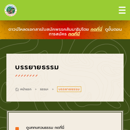
ดาวน์โหลดเอกสารใบสมัคพรรคสัมมาธิปไตย
กดที่นี่
ดูขั้นตอน
การสมัคร
กดที่นี่
บรรยายธรรม
หน้าแรก
ธรรมะ
บรรยายธรรม

9
9
^
ดูบททบทวนธรรม กดที่นี่