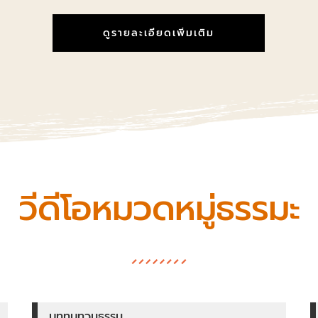
ดูรายละเอียดเพิ่มเติม
วีดีโอหมวดหมู่ธรรมะ
บททบทวนธรรม