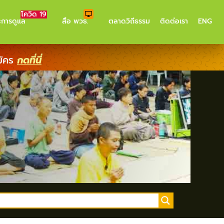
โควิด 19
ะการดูแล
สื่อ พวธ.
ตลาดวิถีธรรม
ติดต่อเรา
ENG
มัคร
กดที่นี่