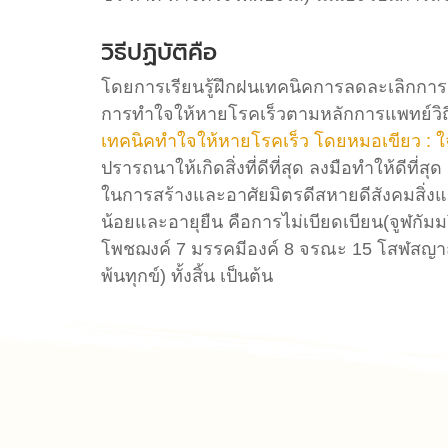
วิธีปฏิบัติคือ
โดยการเรียนรู้ฝึกฝนเทคนิคการลดละเลิกการติด
การทำใจให้หายโรคเร็วตามหลักการแพทย์วิถีธ
เทคนิคทำใจให้หายโรคเร็ว โดยหมอเขียว : 
ปรารถนาให้เกิดสิ่งที่ดีที่สุด ลงมือทำให้ดีที่สุด ย
ในการสร้างและอาศัยมิตรดีสหายดีสังคมสิ่งแวด
น้อยและอายุยืน คือการไม่เบียดเบียน(จูฬกัมมว
โพชฌงค์ 7 มรรคมีองค์ 8 จรณะ 15 โสฬสญาณ(
พ้นทุกข์) ทั้งสิ้น เป็นต้น