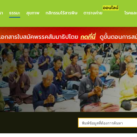
ออนไลน์
รา
ธรรมะ
สุขภาพ
กสิกรรมไร้สารพิษ
ตารางค่าย
โรคแล
เอกสารใบสมัคพรรคสัมมาธิปไตย
กดที่นี่
ดูขั้นตอนการส