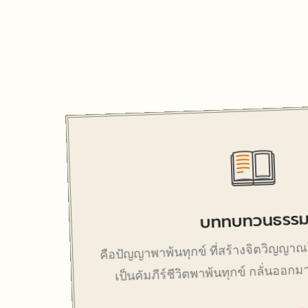
บททบทวนธรร
คือปัญญาพาพ้นทุกข์ ที่สร้างจิตวิญญาณ
เป็นคัมภีร์ชีวิตพาพ้นทุกข์ กลั่นออ