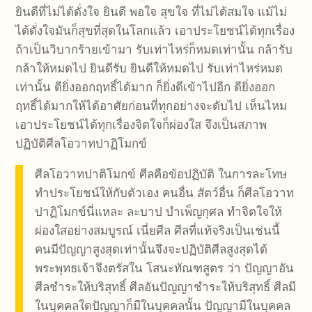
ยินดีที่ไม่ได้ดั่งใจ ยินดี พอใจ สุขใจ ที่ไม่ได้สมใจ แม้ไม่
ได้ดั่งใจมันก็สุขที่สุดในโลกแล้ว เอาประโยชน์ได้ทุกเรื่อง
ถ้าเป็นวิบากร้ายเข้ามา รับเท่าไหร่ก็หมดเท่านั้น กล้ารับ
กล้าให้หมดไป ยินดีรับ ยินดีให้หมดไป รับเท่าไหร่หมด
เท่านั้น ดียิ่งออกฤทธิ์ได้มาก ก็ยิ่งดีเข้าไปอีก ดียิ่งออก
ฤทธิ์ได้มากให้ได้อาศัยก่อนที่ทุกอย่างจะดับไป เห็นไหม
เอาประโยชน์ได้ทุกเรื่องจิตใจก็ผ่องใส จึงเป็นสภาพ
ปฏิบัติศีลโอวาทปาฏิโมกข์
ศีลโอวาทปาติโมกข์ ศีลคือข้อปฏิบัติ ในการละโทษ
ทำประโยชน์ให้กับตัวเอง คนอื่น สัตว์อื่น ก็ศีลโอวาท
ปาฏิโมกข์นี่แหละ ละบาป บำเพ็ญกุศล ทำจิตใจให้
ผ่องใสอย่างสมบูรณ์ เนี่ยศีล ศีลที่แท้จริงเป็นเช่นนี้
คนมีปัญญาสูงสุดเท่านั้นจึงจะปฏิบัติศีลสูงสุดได้
พระพุทธเจ้าจึงตรัสใน โสนะทัณฑสูตร ว่า ปัญญาอัน
ศีลชำระให้บริสุทธิ์ ศีลอันปัญญาชำระให้บริสุทธิ์ ศีลมี
ในบุคคลใดปัญญาก็มีในบุคคลนั้น ปัญญามีในบุคคล