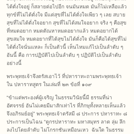
ได้ดั่งใจอยู่ ก็สลายต่อไปอีก จนมันหมด มันก็ไม่เหลือแล้ว
ทุกข์ที่ไม่ได้ดั่งใจ มีแต่สุขที่ไม่ได้ดั่งใจเพียว ๆ เลย สบาย
สุขที่ไม่ได้ดั่งใจอยาก สุขที่ไม่ได้สมใจอยาก จริง ๆ คือสุข
ที่หมดอยาก หมดตัณหาหมดอยากแล้ว หมดอยากได้
สุขสมใจ หมดอยากที่ได้สุขไม่ได้ดั่งใจ มันก็คือได้สุขที่ไม่
ได้ดั่งใจนั่นแหละ ก็เป็นตัวนี้ เห็นไหมแก้ไปเป็นลำดับ ๆ
อันนี้ คือ การปฏิบัติไปเป็นลำดับ ๆ ปฏิบัติไปเป็นลำดับ
อย่างนี้
พระพุทธเจ้าจึงตรัสเอาไว้ ที่ปหาราทะถามพระพุทธเจ้า
ใน ปหาราทสูตร ในเล่มที่ ๒๓ ข้อที่ ๑๐๙
“ข้าแต่พระองค์ผู้เจริญ ในธรรมวินัยนี้มี ธรรมที่น่า
อัศจรรย์ อันไม่เคยมีมาสักเท่าไร ที่ภิกษุทั้งหลายเห็นแล้ว
จึงอภิรมย์อยู่” พระพุทธเจ้าตรัสมี ๘ ประการ ปหาราทะ ๘
ประการเป็นไฉน “ดูกรปหาราทะ มหาสมุทร ลาด ลุ่ม ลึก
ลงไปโดยลำดับ ไม่โกรกชันเหมือนเหว ฉันใด ในธรรม