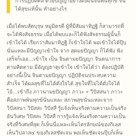
การปฏิบัติศีล ด้วยปัญญาอย่างตั้งมั่นจนพ้นทุกข์ จน
ได้สุขแท้นั้น ทำอย่างไร
เมื่อได้พบสัตบุรุษ หมู่มิตรดี ผู้ที่มีสัมมาทิฏฐิ ก็สามารถที่
จะได้ฟังสัจธรรม เมื่อได้พบและก็ได้ฟังสัจธรรมผู้นั้นก็
เข้าใจได้ เรียกว่าสัมมาทิฏฐิ ก็เข้าใจได้ พอเข้าใจได้ปุ๊บ
นั่นแหละมีปัญญาเข้าใจ จาก สุตมยปัญญา ก็ได้ฟัง ฟัง
เสร็จก็เออ…เข้าใจ เป็น จินตามยปัญญา จินตนาการ
ตามคิดตาม มีอัญญธาตุเข้าใจ เข้าใจได้ว่า ต้องปฏิบัติ
อย่างนี้เป็น จินตามยปัญญา ปฏิบัติจนประสบความ
สำเร็จ ได้ผลสุขที่ไม่ได้ดั่งใจได้ สุขใจที่ไม่ได้ดั่งใจได้
โอ้…เข้าถึง ภาวนามยปัญญา ภาวะ + วิปัสสนา ภาวะ
คือสภาพพ้นทุกข์นั่นแหละ สภาพสุขนั่นแหละจาก
วิปัสสนา วิปัสสะ วิปัสสี รู้แจ้งเห็นจริงตามความเป็นจริง
อันวิเศษ วิปัสสะ วิปัสสี การรู้แจ้งเห็นจริงตามความเป็น
จริงที่วิเศษที่สุด ก็เห็นนี่แหละเห็นไตรลักษณ์ของกิเลส
เห็นวิปลาส๔ ของกิเลสชัดเจน พอเห็นชัดเจนปุ๊บก็เห็น