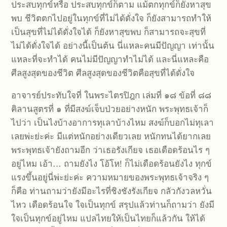
ประสบทุกข์หรือ ประสบทุกข์ก็ตาม แม้ตกทุกข์ก็ยังหาสุข
พบ ชีวิตตกไปอยู่ในทุกข์ที่ไม่ได้ดั่งใจ ก็ยังสามารถทำให้
เป็นสุขที่ไม่ได้ดั่งใจได้ ก็ยังหาสุขพบ ก็สามารถจะสุขที่
ไม่ได้ดั่งใจได้ อย่างนี้เป็นต้น นี่แหละคนมีปัญญา เท่านั้น
แหละที่จะทำได้ คนไม่มีปัญญาทำไม่ได้ และนี่แหละคือ
ศีลสูงสุดของชีวิต ศีลสูงสุดของชีวิตคือสุขที่ได้ดั่งใจ
อาจารย์ประทับใจที่ ในพระไตรปิฎก เล่มที่ ๑๘ ข้อที่ ๘๘
คิลานสูตรที่ ๑ ที่มีสงฆ์เจ็บป่วยอย่างหนัก พระพุทธเจ้าก็
ไปว่า เป็นไงบ้างอาการทุเลาบ้างไหม สงฆ์ก็บอกไม่ทุเลา
เลยพ่ะย่ะค่ะ มีแต่หนักอย่างเดียวเลย หนักทนได้ยากเลย
พระพุทธเจ้ายังถามอีก ว่าเธอรังเกียจ เธอเดือดร้อนไร ๆ
อยู่ไหม เอ้า… ถามยังไง โอ้โห! ก็ไม่เดือดร้อนยังไง ทุกข์
แรงขึ้นอยู่นี่พ่ะย่ะค่ะ ความหมายของพระพุทธเจ้าจริง ๆ
ก็คือ ท่านถามว่ายังมีอะไรที่ชิงชังรังเกียจ กลัวกังวลหวั่น
ไหว เดือดร้อนใจ ใจเป็นทุกข์ สรุปแล้วท่านก็ถามว่า ยังมี
ใจเป็นทุกข์อยู่ไหม แปลไทยให้เป็นไทยก็แล้วกัน ให้ได้