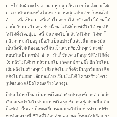
การได้สัมผัสอะไร ทางตา หู จมูก ลิ้น กาย ใจ ที่อยากได้
ถามว่ามันเที่ยงหรือไม่เที่ยงล่ะ พอสุกแป๊บเดียวก็หมดไป
อ้าว.. เมื่อเป็นอย่างนี้แล้วไปอยากได้ กลัวจะไม่ได้ พอได้
มาก็กลัวหมดไปอยู่อย่างนี้ พอไม่ได้ก็ทุกข์ที่ไม่ได้ ทุกข์ที่
ไม่ได้ดั่งใจอยู่อย่างนี้ มันหมดไปก็กลัวไม่ได้มา ได้มาก็
กลัวจะหมดไปอยู่ เมื่อมันเป็นอย่างนี้แล้วเนี่ย ตกลงมัน
เป็นสิ่งที่ไม่เที่ยงอย่างนี้มันเป็นสุขหรือเป็นทุกข์ สงฆ์ก็
ตอบมันเป็นทุกข์พ่ะย่ะค่ะ มันก็ชัดเจนเนี่ยทุกข์ที่ไม่ได้ดั่ง
ใจ กลัวไม่ได้มา กลัวหมดไป เกิดทุกข์กายขึ้นอีก ใช่ไหม
เสียพลังไปสร้างทุกข์ เสียพลังไปเกร็งตัวบีบทุกข์ออก เสีย
พลังไปดันออก เลือดลมไหลเวียนไม่ได้ โครงสร้างโครง
รูปของเซลล์ผิดโครงสร้างโครงรูป
ก็ป่วยได้ทุกโรค เป็นทุกข์ใจแล้วยังเป็นทุกข์กายอีก ก็เสีย
เรี่ยวแรงกำลังไปทำแต่ทุกข์ใจ ทุกข์กายอยู่อย่างเนี่ย มัน
ก็แย่เท่านั้นเอง ก็หมดเรี่ยวหมดแรงไปในการทำบาปทำ
ทุกข์อยู่แบบนี้ ชีวิตที่ได้อาศัยกุศล กุศลก็หมดไปเรื่อย ๆ ๆ