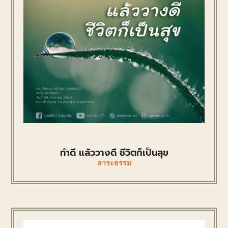
ทำดี แล้ววางดี ชีวิตก็เป็นสุข
สาระธรรม