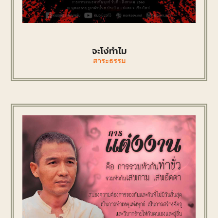
จะโง่ทำไม
สาระธรรม