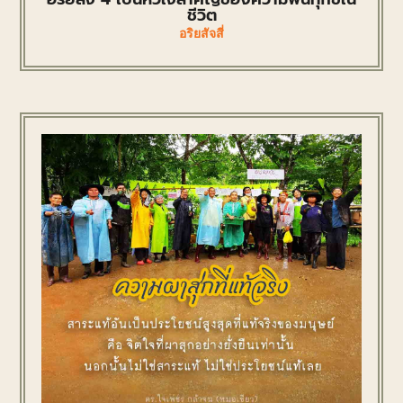
ชีวิต
อริยสัจสี่