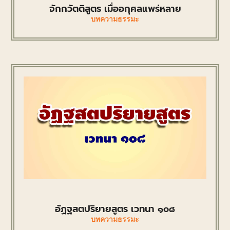
จักกวัตติสูตร เมื่ออกุศลแพร่หลาย
บทความธรรมะ
อัฏฐสตปริยายสูตร เวทนา ๑๐๘
บทความธรรมะ