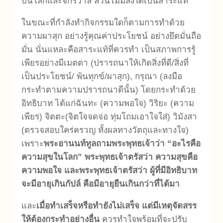
บนโลกและจักรวาล ล้วนไม่มีสิ่งใดเป็นสาระแท้
ในขณะที่กำลังทำกิจกรรมใดก็ตามการทำด้วย
ความผาสุก
อย่างรู้คุณค่าประโยชน์ อย่างยึดมั่นถือ
มั่น นั่นแหละคือสาระแท้ที่ควรทำ เป็นสภาพการรู้
เพียรอย่างมีเมตตา (ปรารถนาให้เกิดสิ่งที่ดี/สิ่งที่
เป็นประโยชน์/ พ้นทุกข์/ผาสุก)
,
กรุณา (ลงมือ
กระทำตามความปรารถนาดีนั้น) โดยกระทำด้วย
อิทธิบาท ได้แก่ฉันทะ (ความพอใจ)
วิริยะ (ความ
เพียร)
จิตตะ(จิตใจจดจ่อ
ทุ่มโถมเอาใจใส่)
วิมังสา
(ตรวจสอบใคร่ครวญ ทั้งผลทางวัตถุและทางใจ)
เพราะ
พระอานนท์ทูลถามพระพุทธเจ้าว่า
“อะไรคือ
ความสุขในโลก
”
พระพุทธเจ้าตรัสว่า ความสุขคือ
ความพอใจ และพระพุทธเจ้าตรัสว่า ผู้ที่มีอิทธิบาท
จะมีอายุเกินกัปล์ คือมีอายุยืนเกินกว่าที่ได้มา
และ
เมื่อทำเสร็จหรือทำยังไม่เสร็จ แต่มีเหตุจัดสรร
ให้ต้องกระทำอย่างอื่น
ควรทำใจพร้อมที่จะปรับ