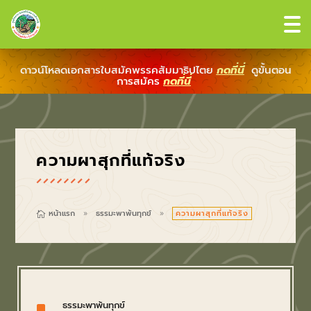
ดาวน์โหลดเอกสารใบสมัคพรรคสัมมาธิปไตย
กดที่นี่
ดูขั้นตอน
การสมัคร
กดที่นี่
ความผาสุกที่แท้จริง
หน้าแรก
ธรรมะพาพ้นทุกข์
ความผาสุกที่แท้จริง

9
9
^
ธรรมะพาพ้นทุกข์