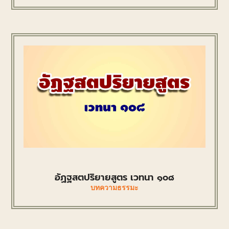
อัฏฐสตปริยายสูตร เวทนา ๑๐๘
บทความธรรมะ