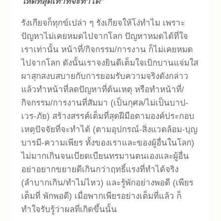
ให้ดีที่สุดเท่าที่จะทำได้”
รังเกียจก็ทุกข์เปล่า ๆ รังเกียจให้โง่ทำไม เพราะ
ปัญหาไม่เคยหมดไปจากโลก ปัญหาหมดได้ที่ใจ
เราเท่านั้น หน้าที่/กิจกรรม/การงาน ก็ไม่เคยหมด
ไปจากโลก ดังนั้นเราจงยินดีเต็มใจเบิกบานแจ่มใส
ผาสุกสงบสบายกับการยอมรับความจริงดังกล่าว
แล้วทำหน้าที่ลดปัญหาที่ต้นเหตุ หรือทำหน้าที่/
กิจกรรม/การงานที่สัมมา (เป็นกุศล/ไม่เป็นบาป-
เวร-ภัย) สร้างสรรค์เต็มที่สุดฝีมือตามองค์ประกอบ
เหตุปัจจัยที่จะทำได้ (ตามอุปกรณ์-สิ่งแวดล้อม-บุญ
บารมี-ความเพียร ทั้งของเราและของผู้อื่นในโลก)
ไม่มากเกินจนเบียดเบียนทรมานตนเองและผู้อื่น
อย่าอยากขยายดีเกินกว่าฤทธิ์แรงที่ทำได้จริง
(ลำบากเกิน/ทำไม่ไหว) และรู้พักอย่างพอดี (เพียร
เต็มที่ พักพอดี) เมื่อพากเพียรอย่างเต็มที่แล้ว ก็
ทำใจรับรู้ว่าผลที่เกิดขึ้นนั้น