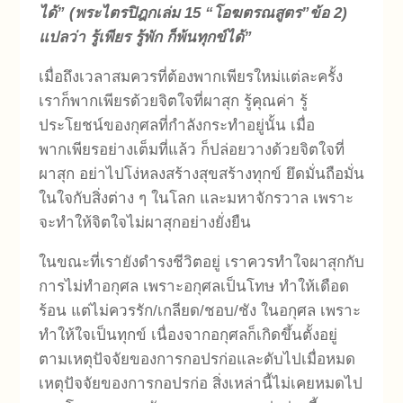
ได้”
(
พระไตรปิฎกเล่ม 15
“
โอฆตรณสูตร
”
ข้อ 2)
แปลว่า รู้เพียร รู้พัก ก็พ้นทุกข์ได้”
เมื่อถึงเวลาสมควรที่ต้องพากเพียรใหม่แต่ละครั้ง
เราก็พากเพียรด้วยจิตใจที่ผาสุก รู้คุณค่า รู้
ประโยชน์ของกุศลที่กำลังกระทำอยู่นั้น เมื่อ
พากเพียรอย่างเต็มที่แล้ว ก็ปล่อยวางด้วยจิตใจที่
ผาสุก อย่าไปโง่หลงสร้างสุขสร้างทุกข์ ยึดมั่นถือมั่น
ในใจกับสิ่งต่าง ๆ ในโลก และมหาจักรวาล เพราะ
จะทำให้จิตใจไม่ผาสุกอย่างยั่งยืน
ในขณะที่เรายังดำรงชีวิตอยู่ เราควรทำใจผาสุกกับ
การไม่ทำอกุศล เพราะอกุศลเป็นโทษ ทำให้เดือด
ร้อน แต่ไม่ควรรัก/เกลียด/ชอบ/ชัง ในอกุศล เพราะ
ทำให้ใจเป็นทุกข์ เนื่องจากอกุศลก็เกิดขึ้นตั้งอยู่
ตามเหตุปัจจัยของการกอปรก่อและดับไปเมื่อหมด
เหตุปัจจัยของการกอปรก่อ สิ่งเหล่านี้ไม่เคยหมดไป