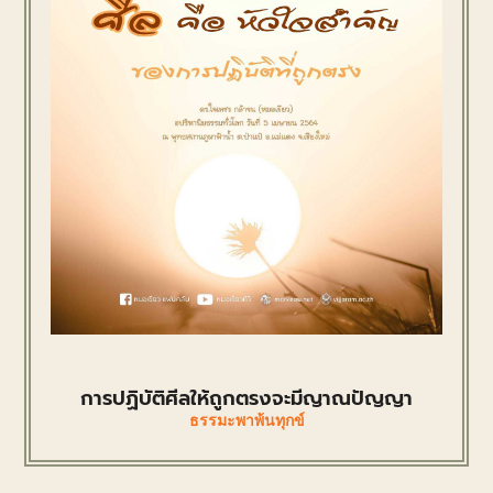
การปฏิบัติศีลให้ถูกตรงจะมีญาณปัญญา
ธรรมะพาพ้นทุกข์