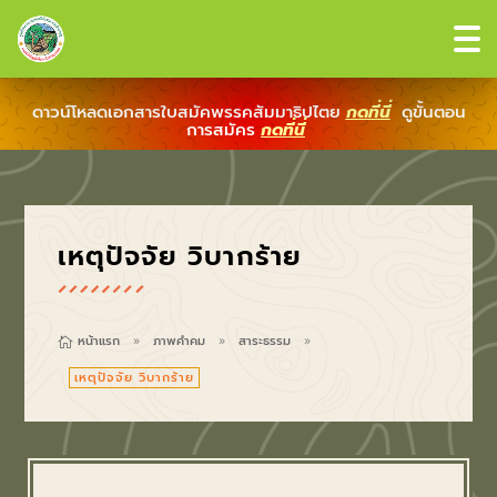
ดาวน์โหลดเอกสารใบสมัคพรรคสัมมาธิปไตย
กดที่นี่
ดูขั้นตอน
การสมัคร
กดที่นี่
เหตุปัจจัย วิบากร้าย
หน้าแรก
ภาพคำคม
สาระธรรม

9
9
9
เหตุปัจจัย วิบากร้าย