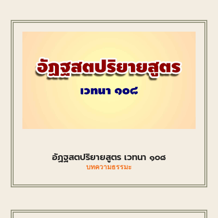
อัฏฐสตปริยายสูตร เวทนา ๑๐๘
บทความธรรมะ