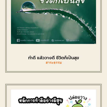
ทำดี แล้ววางดี ชีวิตก็เป็นสุข
สาระธรรม