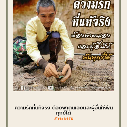
ความรักที่แท้จริง ต้องพาตนเองเเละผู้อื่นให้พ้น
ทุกข์ได้
สาระธรรม