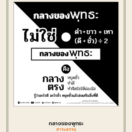
กลางของพุทธะ
สาระธรรม