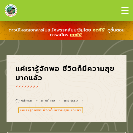
ดาวน์โหลดเอกสารใบสมัคพรรคสัมมาธิปไตย
กดที่นี่
ดูขั้นตอน
การสมัคร
กดที่นี่
แค่เรารู้จักพอ ชีวิตก็มีความสุข
มากแล้ว
หน้าแรก
ภาพคำคม
สาระธรรม

9
9
9
แค่เรารู้จักพอ ชีวิตก็มีความสุขมากแล้ว