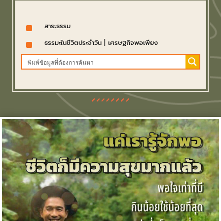
^
สาระธรรม
^
ธรรมะในชีวิตประจำวัน
|
เศรษฐกิจพอเพียง