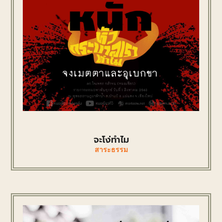
จะโง่ทำไม
สาระธรรม