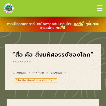
ดาวน์โหลดเอกสารใบสมัคพรรคสัมมาธิปไตย
กดที่นี่
ดูขั้นตอน
การสมัคร
กดที่นี่
“สื่อ คือ สิ่งมหัศจรรย์ของโลก”
หน้าแรก
ภาพคำคม
สาระธรรม

9
9
9
“สื่อ คือ สิ่งมหัศจรรย์ของโลก”