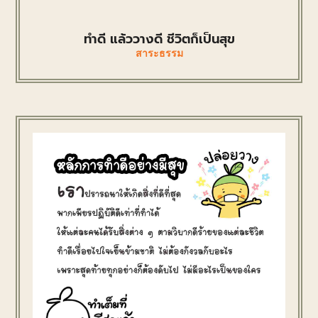
ทำดี แล้ววางดี ชีวิตก็เป็นสุข
สาระธรรม