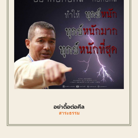
อย่าดื้อต่อศีล
สาระธรรม