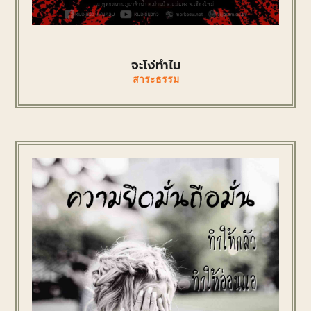
จะโง่ทำไม
สาระธรรม