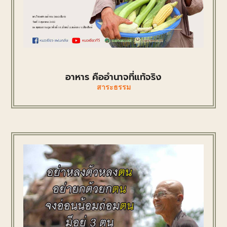
อาหาร คืออำนาจที่แท้จริง
สาระธรรม