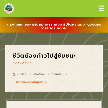
ดาวน์โหลดเอกสารใบสมัคพรรคสัมมาธิปไตย
กดที่นี่
ดูขั้นตอน
การสมัคร
กดที่นี่
ชีวิตต้องก้าวไปสู่ชัยชนะ
หน้าแรก
ภาพคำคม
สาระธรรม

9
9
9
ชีวิตต้องก้าวไปสู่ชัยชนะ