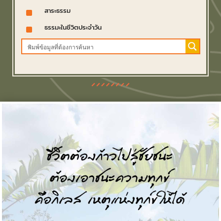
^
สาระธรรม
^
ธรรมะในชีวิตประจำวัน