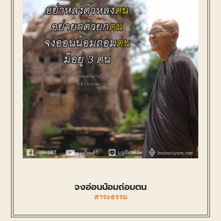
จงอ่อนน้อมถ่อมตน
สาระธรรม