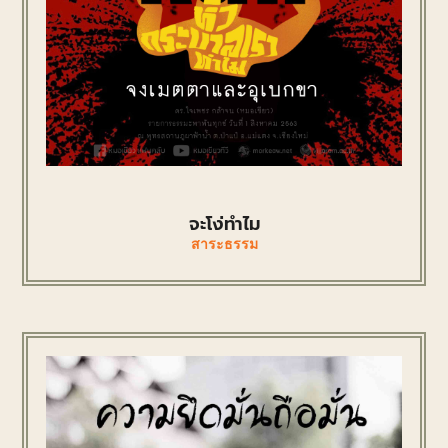
จะโง่ทำไม
สาระธรรม