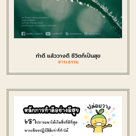
ทำดี แล้ววางดี ชีวิตก็เป็นสุข
สาระธรรม