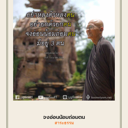
จงอ่อนน้อมถ่อมตน
สาระธรรม