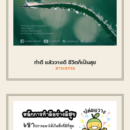
ทำดี แล้ววางดี ชีวิตก็เป็นสุข
สาระธรรม