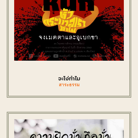
จะโง่ทำไม
สาระธรรม