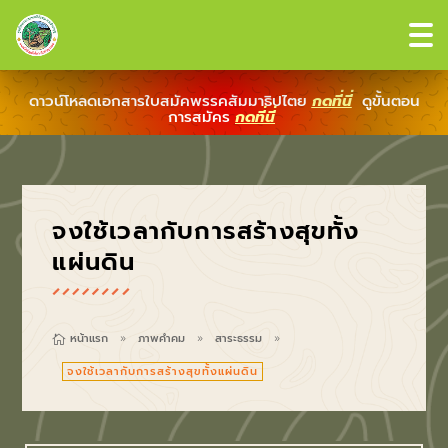
ดาวน์โหลดเอกสารใบสมัคพรรคสัมมาธิปไตย
กดที่นี่
ดูขั้นตอน
การสมัคร
กดที่นี่
จงใช้เวลากับการสร้างสุขทั้ง
แผ่นดิน
หน้าแรก
ภาพคำคม
สาระธรรม

9
9
9
จงใช้เวลากับการสร้างสุขทั้งแผ่นดิน