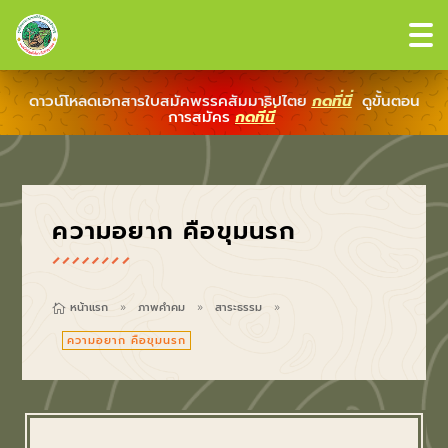
ดาวน์โหลดเอกสารใบสมัคพรรคสัมมาธิปไตย
กดที่นี่
ดูขั้นตอน
การสมัคร
กดที่นี่
ความอยาก คือขุมนรก
หน้าแรก
ภาพคำคม
สาระธรรม

9
9
9
ความอยาก คือขุมนรก