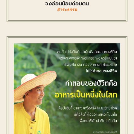
จงอ่อนน้อมถ่อมตน
สาระธรรม