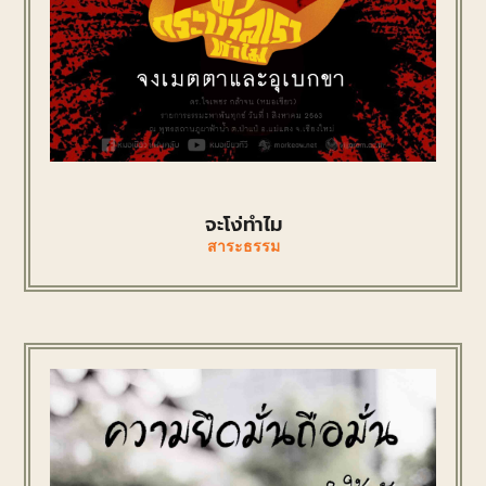
จะโง่ทำไม
สาระธรรม