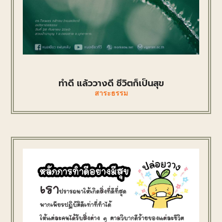
ทำดี แล้ววางดี ชีวิตก็เป็นสุข
สาระธรรม