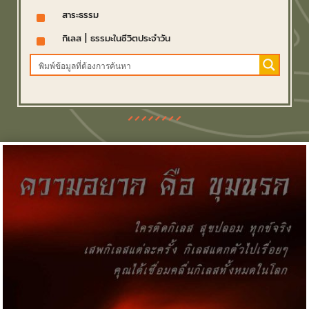
^
สาระธรรม
^
กิเลส
|
ธรรมะในชีวิตประจำวัน