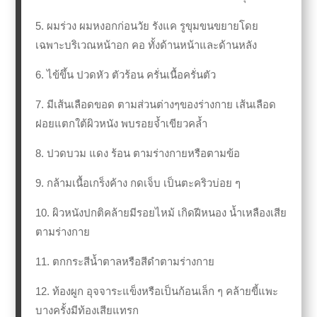
5. ผมร่วง ผมหงอกก่อนวัย รังแค รูขุมขนขยายโดย
เฉพาะบริเวณหน้าอก คอ ทั้งด้านหน้าและด้านหลัง
6. ไข้ขึ้น ปวดหัว ตัวร้อน ครั่นเนื้อครั่นตัว
7. มีเส้นเลือดขอด ตามส่วนต่างๆของร่างกาย เส้นเลือด
ฝอยแตกใต้ผิวหนัง พบรอยจ้ำเขียวคล้ำ
8. ปวดบวม แดง ร้อน ตามร่างกายหรือตามข้อ
9. กล้ามเนื้อเกร็งค้าง กดเจ็บ เป็นตะคริวบ่อย ๆ
10. ผิวหนังปกติคล้ายมีรอยไหม้ เกิดฝีหนอง น้ำเหลืองเสีย
ตามร่างกาย
11. ตกกระสีน้ำตาลหรือสีดำตามร่างกาย
12. ท้องผูก อุจจาระแข็งหรือเป็นก้อนเล็ก ๆ คล้ายขี้แพะ
บางครั้งมีท้องเสียแทรก