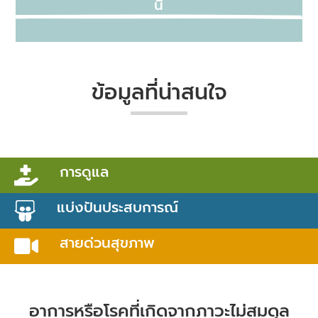
นี่
ข้อมูลที่น่าสนใจ
การดูแล

แบ่งปันประสบการณ์

สายด่วนสุขภาพ

อาการหรือโรคที่เกิดจากภาวะไม่สมดุล