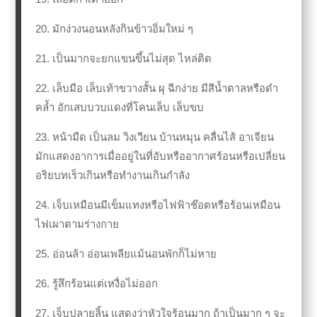
20. มักง่วงนอนหลังกินข้าวอิ่มใหม่ ๆ
21. เป็นมากจะยกแขนขึ้นไม่สุด ไหล่ติด
22. เล็บมือ เล็บเท้าขวางสั้น ผุ ฉีกง่าย มีสีน้ำตาลหรือดำ
คล้ำ อักเสบบวบแดงที่โคนเล็บ เล็บขบ
23. หน้ามืด เป็นลม วิงเวียน บ้านหมุน คลื่นไส้ อาเจียน
มักแสดงอาการเมื่ออยู่ในที่อับหรืออากาศร้อนหรือเปลี่ยน
อริยบทเร็วเกินหรือทำงานเกินกำลัง
24. เจ็บเหมือนมีเข็มแทงหรือไฟฟ้าช๊อตหรือร้อนเหมือน
ไฟเผาตามร่างกาย
25. อ่อนล้า อ่อนเพลียแม้นอนพักก็ไม่หาย
26. รู้สึกร้อนแต่เหงื่อไม่ออก
27. เจ็บปลายลิ้น แสดงว่าหัวใจร้อนมาก ถ้าเป็นมาก ๆ จะ