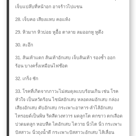
เจ็บแปล๊บที่หน้าอก อาจร้าวไปแขน
28. เจ็บคอ เสียงแหบ คอแห้ง
29. หิวมาก หิวบ่อย หูอื้อ ตาลาย ลมออกหู หูตึง
30. สะอึก
31. ส้นเท้าแตก ส้นเท้าอักเสบ เจ็บส้นเท้า รองช้ำ ออก
ร้อน บางครั้งเหมือนไฟช๊อต
32. เกร็ง ชัก
33. โรคที่เกิดจากภาวะไม่สมดุลแบบร้อนเกิน เช่น โรค
หัวใจ เป็นหวัดร้อน ไซนัสอักเสบ หลอดลมอักเสบ กล่อง
เสียงอักเสบ ตับอักเสบ กระเพาะอาหาร-ลำไส้อักเสบ
ไทรอยด์เป็นพิษ ริดสีดวงทวาร มดลูกโต ตกขาว ตกเลือด
ปวดมดลูก หอบหืด ไตอักเสบ ไตวาย นิ่วไต
นิ่ว กระเพาะ
ปัสสาวะ นิ่วถุงน้ำดี กระเพาะปัสสาวะอักเสบ ไส้เลื่อน