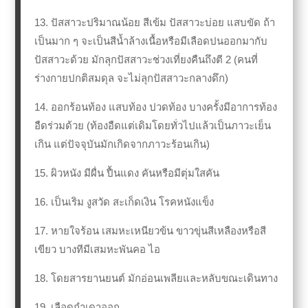
13. ปัสสาวะปริมาณน้อย สีเข้ม ปัสสาวะบ่อย แสบขัด ถ้า
เป็นมาก ๆ จะเป็นสีน้ำล้างเนื้อหรือมีเลือดปนออกมากับ
ปัสสาวะด้วย มักลุกปัสสาวะช่วงเที่ยงคืนถึงตี 2 (คนที่
ร่างกายปกติสมดุล จะไม่ลุกปัสสาวะกลางดึก)
14. ออกร้อนท้อง แสบท้อง ปวดท้อง บางครั้งมีอาการท้อง
อืดร่วมด้วย (ท้องอืดแต่เดิมโดยทั่วไปแล้วเป็นภาวะเย็น
เกิน แต่ปัจจุบันมักเกิดจากภาวะร้อนเกิน)
15. ผิวหนัง มีผื่น ปื้นแดง คันหรือมีตุ่มใสคัน
16. เป็นเริม งูสวัด สะเก็ดเงิน โรคหนังแข็ง
17. หายใจร้อน เสมหะเหนียวข้น ขาวขุ่นสีเหลืองหรือสี
เขียว บางทีมีเสมหะพันคอ ไอ
18. โดยสารยานยนต์ มักอ่อนเพลียและหลับขณะเดินทาง
19. เลือดกำเดาออก