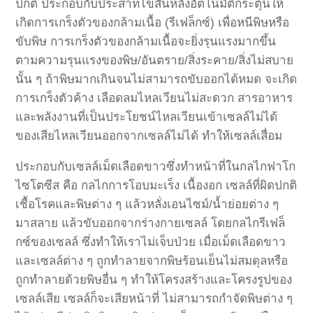
ปกติ
ประกอบกับประสาทไขสันหลังอัตโนมัติกระตุ้นให้
เกิดการเกร็งตัวของกล้ามเนื้อ
(
รีเฟล็กซ์
)
เพื่อหนีพิษหรือ
ขับพิษ
การเกร็งตัวของกล้ามเนื้อจะยิ่งรุนแรงมากขึ้น
ตามความรุนแรงของพิษ
/
อันตราย
/
สิ่งระคาย
/
สิ่งไม่สบาย
นั้น
ๆ
ถ้าพิษมากเกินจนไม่สามารถขับออกได้หมด
จะเกิด
การเกร็งตัวค้าง
เลือดลมไหลเวียนไม่สะดวก
สารอาหาร
และพลังงานที่เป็นประโยชน์ไหลเวียนเข้าเซลล์ไม่ได้
ของเสียไหลเวียนออกจากเซลล์ไม่ได้
ทำให้เซลล์เสื่อม
ประกอบกับเซลล์เม็ดเลือดขาวซึ่งทำหน้าที่ในกลไกฟาโก
ไซโตซีส
คือ
กลไกการโอบมะเร็ง
เนื้องอก
เซลล์ที่ผิดปกติ
เชื้อโรคและพิษต่าง
ๆ
แล้วหลั่งเอนไซม์
/
น้ำย่อยต่าง
ๆ
มาสลาย
แล้วขับออกจากร่างกายเซลล์
โดยกลไกรีเฟล็
กซ์ของเซลล์
ซึ่งทำให้เราไม่เจ็บป่วย
เมื่อเม็ดเลือดขาว
และเซลล์ต่าง
ๆ
ถูกทำลายจากพิษร้อนเย็นไม่สมดุลหรือ
ถูกทำลายด้วยพิษอื่น
ๆ
ทำให้โครงสร้างและโครงรูปของ
เซลล์เสีย
เซลล์ก็จะเสียหน้าที่
ไม่สามารถกำจัดพิษต่าง
ๆ