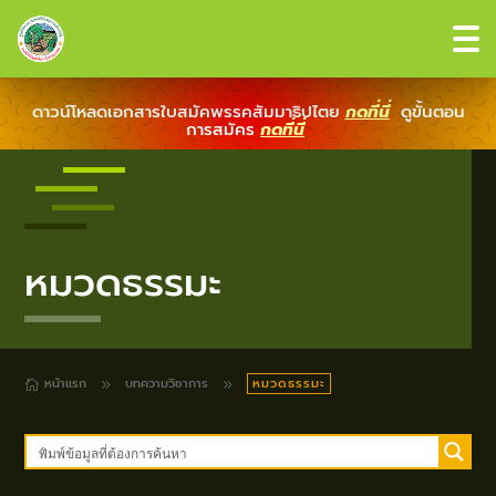
ดาวน์โหลดเอกสารใบสมัคพรรคสัมมาธิปไตย
กดที่นี่
ดูขั้นตอน
การสมัคร
กดที่นี่
หมวดธรรมะ
หน้าแรก
บทความวิชาการ
หมวดธรรมะ
9
9
