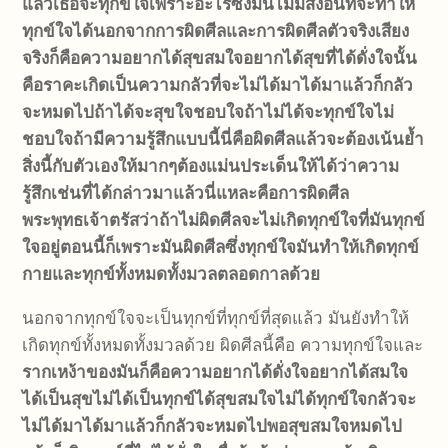
แล้วเธอจะทุกข์ใจเพราะอะไร
ซึ่งมันไม่มีสิ่งอื่นที่จะทำให้
ทุกข์ใจได้นอกจากการผิดศีล
และการผิดศีลตัวจริงเสียง
จริงก็คือความอยากได้สุขสมใจ
อยากได้สุขที่ได้ดั่งใจนั้น
คือราคะ
เกิดเป็นความกลัวที่จะไม่ได้มา
ได้มาแล้วก็กลัว
จะหมดไป
ถ้าได้จะสุขใจชอบใจ
ถ้าไม่ได้จะทุกข์ใจไม่
ชอบใจ
ถ้ามีความรู้สึกแบบนี้นี่คือผิดศีลแล้ว
จะต้องเน้นย้ำ
สิ่งนี้กับตัวเองให้มากๆ
ต้องแม่นประเด็นให้ได้ว่าความ
รู้สึกเช่นที่ได้กล่าวมาแล้วนี่แหละ
คือการผิดศีล
พระพุทธเจ้าตรัสว่า
ถ้าไม่ผิดศีลจะไม่เกิดทุกข์ใจ
ที่มันทุกข์
ใจอยู่ตอนนี้ก็เพราะมันผิดศีล
ซึ่งทุกข์ใจ
มันทำให้เกิดทุกข์
กาย
และทุกข์ทั้งหมดทั้งมวลตลอดกาลด้วย
นอกจากทุกข์ใจจะเป็นทุกข์ที่ทุกข์ที่สุดแล้ว มันยังทำให้
เกิดทุกข์ทั้งหมดทั้งมวลด้วย ผิดศีลนี้คือ ความทุกข์ใจและ
รากเหง้าของมันก็คือความอยากได้ดั่งใจ
อยากได้สมใจ
ได้เป็นสุขไม่ได้เป็นทุกข์
ได้สุขสมใจไม่ได้ทุกข์ใจ
กลัวจะ
ไม่ได้มาได้มาแล้วก็กลัวจะหมดไป
พอสุขสมใจหมดไป