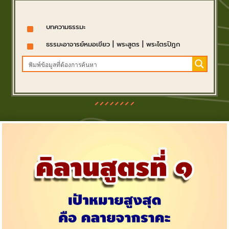
^
บทความธรรมะ
^
ธรรมะอาจารย์หมอเขียว
|
พระสูตร
|
พระไตรปิฎก