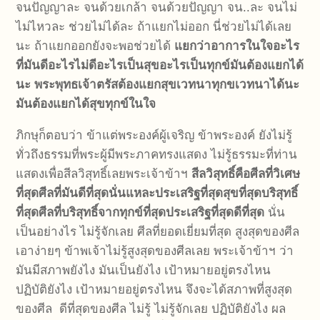
จนปัญญาละ จนด้วยเกล้า จนด้วยปัญญา จน..ละ จนไม่
ไม่ไหวละ ช่วยไม่ได้ละ ถ้าแยกไม่ออก นี่ช่วยไม่ได้เลย
นะ ถ้าแยกออกยังจะพอช่วยได้
แยกว่าอาการในใจอะไร
ที่มันดีอะไรไม่ดีอะไรเป็นสุขอะไรเป็นทุกข์มันต้องแยกได้
นะ
พระพุทธเจ้าตรัสต้องแยกสุขเวทนาทุกขเวทนาได้นะ
มันต้องแยกได้สุขทุกข์ในใจ
ภิกษุก็ตอบว่า ข้าแต่พระองค์ผู้เจริญ ข้าพระองค์ ยังไม่รู้
ทั่วถึงธรรมที่พระผู้มีพระภาคทรงแสดง ไม่รู้ธรรมะที่ท่าน
แสดงเพื่อสีลวิสุทธิ์เลยพระเจ้าข้าฯ
สีลวิสุทธิ์คือ
ศีลที่วิเศษ
ที่สุด
ศีลที่มันดีที่สุดนั่นแหละ
ประเสริฐที่สุด
สุขที่สุด
บริสุทธิ์
ที่สุด
ศีลที่บริสุทธิ์จากทุกข์ที่สุด
ประเสริฐที่สุด
ดีที่สุด
นั่น
เป็นอย่างไร ไม่รู้จักเลย ศีลที่ยอดเยี่ยมที่สุด สูงสุดของศีล
เอาง่ายๆ ข้าพเจ้าไม่รู้สูงสุดของศีลเลย พระเจ้าข้าฯ ว่า
มันมีสภาพยังไง มันเป็นยังไง เป้าหมายอยู่ตรงไหน
ปฏิบัติยังไง เป้าหมายอยู่ตรงไหน จึงจะได้สภาพที่สูงสุด
ของศีล ดีที่สุดของศีล ไม่รู้ ไม่รู้จักเลย ปฏิบัติยังไง ผล