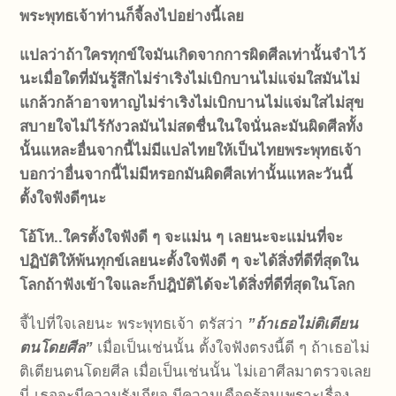
พระพุทธเจ้าท่านก็จี้ลงไปอย่างนี้เลย
แปลว่าถ้าใครทุกข์ใจ
มันเกิดจากการผิดศีลเท่านั้น
จำไว้
นะ
เมื่อใดที่มันรู้สึก
ไม่ร่าเริง
ไม่เบิกบาน
ไม่แจ่มใส
มันไม่
แกล้วกล้า
อาจหาญ
ไม่ร่าเริง
ไม่เบิกบาน
ไม่แจ่มใส
ไม่สุข
สบายใจ
ไม่ไร้กังวล
มันไม่สดชื่นในใจ
นั่นละมันผิดศีลทั้ง
นั้นแหละ
อื่นจากนี้ไม่มี
แปลไทยให้เป็นไทย
พระพุทธเจ้า
บอกว่าอื่นจากนี้ไม่มีหรอก
มันผิดศีลเท่านั้นแหละ
วันนี้
ตั้งใจฟังดี
ๆ
นะ
โอ้โห..ใครตั้งใจฟังดี ๆ จะแม่น ๆ เลยนะจะแม่นที่จะ
ปฏิบัติให้พ้นทุกข์เลยนะตั้งใจฟังดี ๆ จะได้สิ่งที่ดีที่สุดใน
โลกถ้าฟังเข้าใจและก็ปฎิบัติได้จะได้สิ่งที่ดีที่สุดในโลก
จี้ไปที่ใจเลยนะ พระพุทธเจ้า ตรัสว่า
”ถ้าเธอไม่ติเตียน
ตนโดยศีล”
เมื่อเป็นเช่นนั้น ตั้งใจฟังตรงนี้ดี ๆ ถ้าเธอไม่
ติเตียนตนโดยศีล เมื่อเป็นเช่นนั้น ไม่เอาศีลมาตรวจเลย
นี่ เธอจะมีความรังเกียจ มีความเดือดร้อนเพราะเรื่อง