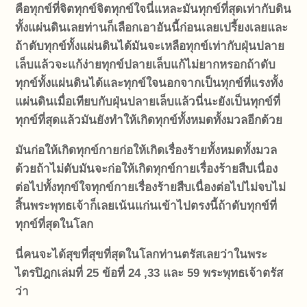
คือทุกข์ที่จิต
ทุกข์จิตทุกข์ใจ
นี่แหละ
มันทุกข์ที่สุดเท่ากับดิน
ทั้งแผ่นดินเลย
ท่านก็เลือกเอาอันนี้ก่อนเลย
เปรี้ยงเลย
และ
ถ้าดับทุกข์ทั้งแผ่นดินได้มันจะเหลือทุกข์เท่ากับฝุ่นปลาย
เล็บแล้วจะแก้ง่าย
ทุกข์ปลายเล็บ
แก้ไม่ยากหรอก
ถ้าดับ
ทุกข์ทั้งแผ่นดินได้
และทุกข์ใจนอกจากเป็นทุกข์ที่แรงทั้ง
แผ่นดินเมื่อเทียบกับฝุ่นปลายเล็บแล้วนี่นะ
ยังเป็นทุกข์ที่
ทุกข์ที่สุด
แล้วมันยังทำให้เกิดทุกข์ทั้งหมดทั้งมวลอีกด้วย
มันก่อให้เกิด
ทุกข์กาย
ก่อให้เกิดเรื่องร้ายทั้งหมดทั้งมวล
ด้วย
ถ้าไม่ดับมันจะก่อให้เกิดทุกข์กายเรื่องร้ายสืบเนื่อง
ต่อไป
ทั้งทุกข์ใจทุกข์กายเรื่องร้ายสืบเนื่องต่อไปไม่จบไม่
สิ้น
พระพุทธเจ้าก็เลยเน้นแก่นเข้าไปตรงนี้
ถ้าดับทุกข์ที่
ทุกข์ที่สุดในโลก
นี่คนจะได้สุขที่สุขที่สุดในโลกท่านตรัสเลยว่าในพระ
ไตรปิฎกเล่มที่ 25 ข้อที่ 24 ,33 และ 59 พระพุทธเจ้าตรัส
ว่า