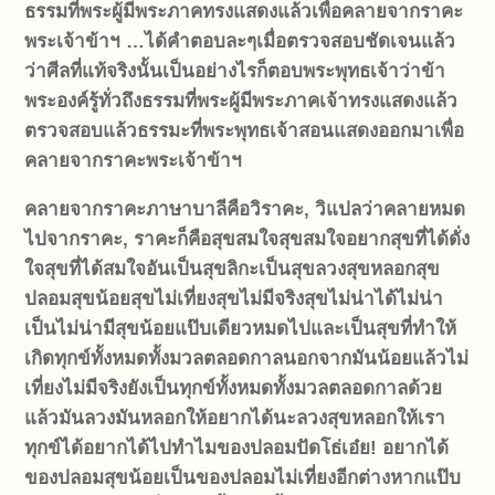
ธรรมที่พระผู้มีพระภาคทรงแสดงแล้วเพื่อคลายจากราคะ
พระเจ้าข้าฯ
…
ได้คำตอบละ
ๆ
เมื่อตรวจสอบชัดเจนแล้ว
ว่าศีลที่แท้จริงนั้นเป็นอย่างไร
ก็ตอบพระพุทธเจ้าว่า
ข้า
พระองค์รู้ทั่วถึงธรรมที่พระผู้มีพระภาคเจ้าทรงแสดงแล้ว
ตรวจสอบแล้วธรรมะที่พระพุทธเจ้าสอนแสดงออกมาเพื่อ
คลายจากราคะ
พระเจ้าข้าฯ
คลายจากราคะ
ภาษาบาลีคือวิราคะ
,
วิ
แปลว่าคลาย
หมด
ไปจากราคะ
,
ราคะก็คือ
สุขสมใจ
สุขสมใจอยาก
สุขที่ได้ดั่ง
ใจ
สุขที่ได้สมใจ
อันเป็นสุขลิกะ
เป็นสุขลวง
สุขหลอก
สุข
ปลอม
สุขน้อย
สุขไม่เที่ยง
สุขไม่มีจริง
สุขไม่น่าได้
ไม่น่า
เป็น
ไม่น่ามี
สุขน้อย
แป๊บเดียวหมดไป
และเป็นสุขที่ทำให้
เกิดทุกข์ทั้งหมดทั้งมวลตลอดกาล
นอกจากมันน้อยแล้ว
ไม่
เที่ยงไม่มีจริง
ยังเป็นทุกข์ทั้งหมดทั้งมวลตลอดกาลด้วย
แล้วมันลวงมันหลอกให้อยากได้นะ
ลวงสุขหลอกให้เรา
ทุกข์ได้
อยากได้ไปทำไมของปลอม
ปัดโธ่เอ๋ย
!
อยากได้
ของปลอม
สุขน้อยเป็นของปลอม
ไม่เที่ยงอีกต่างหาก
แป๊บ