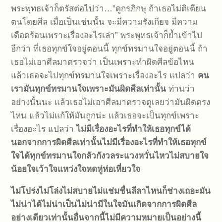
พระพุทธเจ้าก็ตรัสต่อไปว่า…”ดูกรภิกษุ ถ้าเธอไม่ติเตียน
ตนโดยศีล เมื่อเป็นเช่นนั้น จะมีความรังเกียจ มีความ
เดือดร้อนเพราะเรื่องอะไรเล่า” พระพุทธเจ้าก็ย้ำเข้าไป
อีกว่า ที่เธอทุกข์ใจอยู่ตอนนี้ ทุกข์ทรมานใจอยู่ตอนนี้ ถ้า
เธอไม่เอาศีลมาตรวจว่า เป็นเพราะทำผิดศีลข้อไหน
แล้วเธอจะไปทุกข์ทรมานใจเพราะเรื่องอะไร แปลว่า
คน
เรามันทุกข์ทรมานใจเพราะมันผิดศีลเท่านั้น
ท่านว่า
อย่างนั้นนะ แล้วเธอไม่เอาศีลมาตรวจดูเลยว่ามันผิดตรง
ไหน แล้วไม่แก้ให้มันถูกน่ะ แล้วเธอจะเป็นทุกข์เพราะ
เรื่องอะไร แปลว่า
ไม่มีเรื่องอะไรที่ทำให้เธอทุกข์ได้
นอกจากการผิดศีลเท่านั้นไม่มีเรื่องอะไรที่ทำให้เธอทุกข์
ใจได้ทุกข์ทรมานใจกลัวกังวลระแวงหวั่นไหวไม่สบายใจ
น้อยใจเว้าใจแหว่งใจหดหู่ห่อเหี่ยวใจ
ไม่โปร่ง
ไม่โล่ง
ไม่สบาย
ไม่แช่มชื่น
ลีลาไหนก็ช่างเถอะ
มัน
ไม่น่าได้
ไม่น่าเป็น
ไม่น่ามี
ในใจ
มันเกิดจากการผิดศีล
อย่างเดียวเท่านั้น
อื่นจากนี้ไม่มี
ความหมายเป็นอย่างนี้