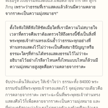
ที่เธอรู้ทั่วถึงธรรมที่แสดงแล้วเพื่อคลายจากราคะ ดูกร
ภิกษุ
เพราะว่าธรรมที่เราแสดงแล้วล้วนมีความคลาย
จากราคะเป็นความมุ่งหมายฯ”
ตั้งใจฟังให้ดี
ฟังให้ชัด
เมื่อใดที่เรามีความไม่สบายใจ
เวลาที่ตรวจศีลเราต้องตรวจให้ถึงตรงนี้
ซึ่งเป็นสิ่งที่
พระพุทธเจ้าท่านทรงเน้นย้ำว่า
ธรรมะทุกอย่างที่
ท่านทรงแสดงไว้
ไม่ว่าจะเป็นศีล
สมาธิ
ปัญญา
หรือ
ธรรมะใด
ๆ
ที่ท่านได้ทรงแสดงธรรมไว้
ไม่ว่าจะ
อธิบายไว้อย่างไร
ลีลาไหน
ครั้งไหน
แบบไหน
ก็ล้วนมี
ความมุ่งหมายสูงสุดคือความคลายจากราคะ
จับประเด็นให้แม่นๆ ให้เข้าใจว่า ธรรมะทั้ง 84000 พระ
ธรรมขันธ์ที่พระพุทธเจ้าทรงแสดงไว้ จุดมุ่งหมายเดียวคือ
การคลายจากราคะ เพราะฉะนั้นที่พระพุทธเจ้าท่านทรง
แสดงศีลไว้ก็เพื่อคลายจากราคะเป็นความมุ่งหมาย และ
ที่ท่านตรัสถามว่าถ้าเธอไม่ตรวจตัวเองด้วยศีลแล้วเธอ