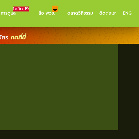
โควิด 19
ะการดูแล
สื่อ พวธ.
ตลาดวิถีธรรม
ติดต่อเรา
ENG
มัคร
กดที่นี่