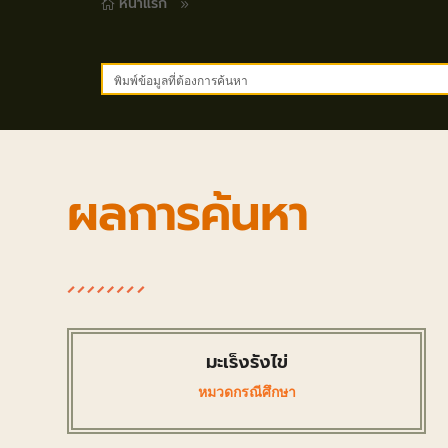
หน้าแรก
9

ผลการค้นหา
มะเร็งรังไข่
หมวดกรณีศึกษา