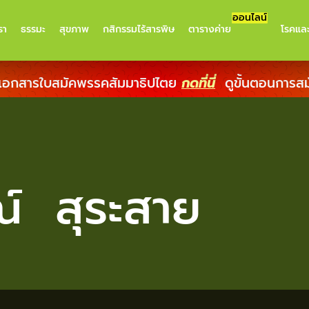
ออนไลน์
รา
ธรรมะ
สุขภาพ
กสิกรรมไร้สารพิษ
ตารางค่าย
โรคแล
เอกสารใบสมัคพรรคสัมมาธิปไตย
กดที่นี่
ดูขั้นตอนการส
์ สุระสาย