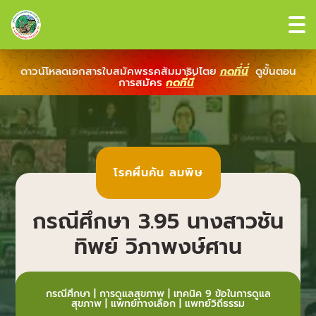
ดาวน์โหลดเอกสารใบสมัคพรรคสัมมาธิปไตย
กดที่นี่
ดูขั้นตอน
การสมัคร
กดที่นี่
โรคผื่นคัน ลมพิษ
กรณีศึกษา 3.95 นางสาวชัน
ทิพย์ วิภาพงษ์ศาน
กรณีศึกษา
|
การดูแลสุขภาพ
|
เทคนิค 9 ข้อในการดูแล
สุขภาพ
|
แพทย์ทางเลือก
|
แพทย์วิถีธรรม