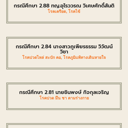
กรณีศึกษา 2.88 ทญ.อุไรววรณ วิเศษศักดิ์สันติ
โรคเครียด
,
โรคไข้
กรณีศึกษา 2.84 นางสาวภูเพียรธรรม วิวัฒน์
วิชา
โรคปวดไหล่ สะบัก คอ
,
โรคภูมิแพ้ทางเดินหายใจ
กรณีศึกษา 2.81 นายชินพงษ์ กิจกุลเจริญ
โรคปวด มึน ชา ตามร่างกาย