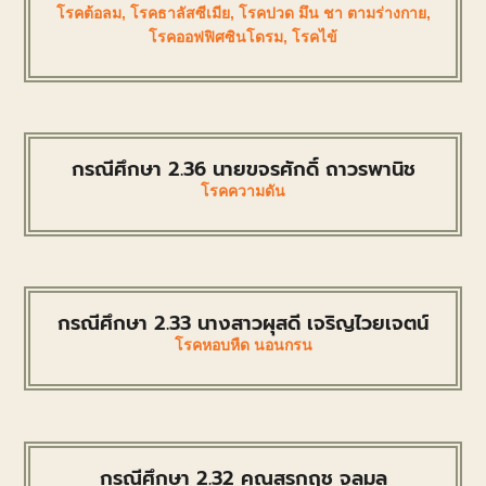
โรคต้อลม
,
โรคธาลัสซีเมีย
,
โรคปวด มึน ชา ตามร่างกาย
,
โรคออฟฟิศซินโดรม
,
โรคไข้
กรณีศึกษา 2.36 นายขจรศักดิ์ ถาวรพานิช
โรคความดัน
กรณีศึกษา 2.33 นางสาวผุสดี เจริญไวยเจตน์
โรคหอบหืด นอนกรน
กรณีศึกษา 2.32 คุณสรกฤช จุลมูล