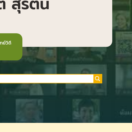
 สุรัตน์
ย์วิถี