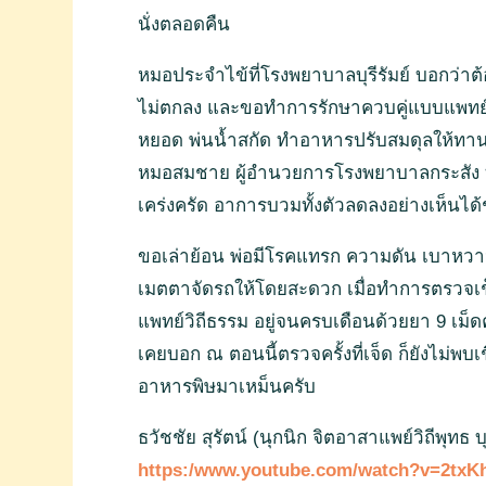
นั่งตลอดคืน
หมอประจำไข้ที่โรงพยาบาลบุรีรัมย์ บอกว่าต้อ
ไม่ตกลง และขอทำการรักษาควบคู่แบบแพทย์วิ
หยอด พ่นน้ำสกัด ทำอาหารปรับสมดุลให้ทาน
หมอสมชาย ผู้อำนวยการโรงพยาบาลกระสัง ท่านร
เคร่งครัด อาการบวมทั้งตัวลดลงอย่างเห็นได้ช
ขอเล่าย้อน พ่อมีโรคแทรก ความดัน เบาหวา
เมตตาจัดรถให้โดยสะดวก เมื่อทำการตรวจเช็
แพทย์วิถีธรรม อยู่จนครบเดือนด้วยยา 9 เม็ดค
เคยบอก ณ ตอนนี้ตรวจครั้งที่เจ็ด ก็ยังไม่
อาหารพิษมาเหม็นครับ
ธวัชชัย สุรัตน์ (นุกนิก จิตอาสาแพย์วิถีพุทธ บ
https:/www.youtube.com/watch?v=2txK