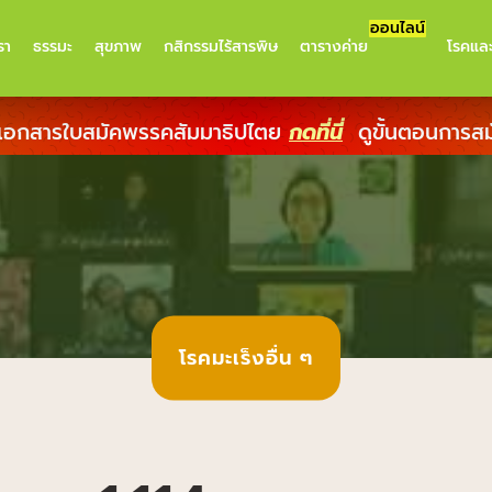
ออนไลน์
รา
ธรรมะ
สุขภาพ
กสิกรรมไร้สารพิษ
ตารางค่าย
โรคแล
เอกสารใบสมัคพรรคสัมมาธิปไตย
กดที่นี่
ดูขั้นตอนการส
โรคมะเร็งอื่น ๆ