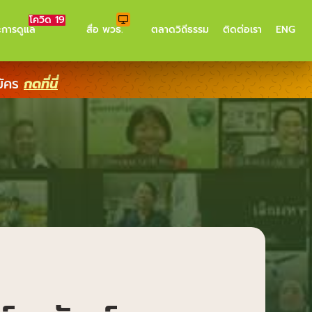
โควิด 19
ะการดูแล
สื่อ พวธ.
ตลาดวิถีธรรม
ติดต่อเรา
ENG
มัคร
กดที่นี่