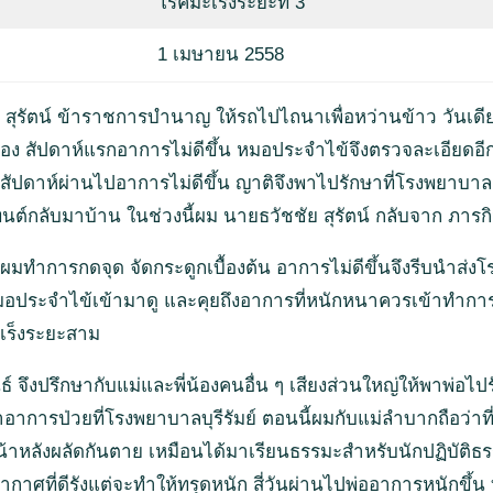
โรคมะเร็งระยะที่ 3
1 เมษายน 2558
สุรัตน์ ข้าราชการบำนาญ ให้รถไปไถนาเพื่อหว่านข้าว วันเดีย
อง สัปดาห์แรกอาการไม่ดีขึ้น หมอประจำไข้จึงตรวจละเอียดอีกคร
ัปดาห์ผ่านไปอาการไม่ดีขึ้น ญาติจึงพาไปรักษาที่โรงพยาบาล
นต์กลับมาบ้าน ในช่วงนี้ผม นายธวัชชัย สุรัตน์ กลับจาก ภารกิ
 ผมทำการกดจุด จัดกระดูกเบื้องต้น อาการไม่ดีขึ้นจึงรีบนำส่
อประจำไข้เข้ามาดู และคุยถึงอาการที่หนักหนาควรเข้าทำการ
ะเร็งระยะสาม
์ จึงปรึกษากับแม่และพี่น้องคนอื่น ๆ เสียงส่วนใหญ่ให้พาพ่อไปรั
าอาการป่วยที่โรงพยาบาลบุรีรัมย์ ตอนนี้ผมกับแม่ลำบากถือว่าที
าหลังผลัดกันตาย เหมือนได้มาเรียนธรรมะสำหรับนักปฏิบัติธรรม
าศที่ดีรังแต่จะทำให้ทรุดหนัก สี่วันผ่านไปพ่ออาการหนักขึ้