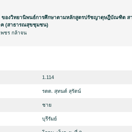
ของวิทยานิพนธ์การศึกษาตามหลักสูตรปรัชญาดุษฎีบัณฑิต ส
าค (สาธารณสุขชุมชน)
เพชร กล้าจน
1.114
รตต. สุทนต์ สุรัตน์
ชาย
บุรีรัมย์