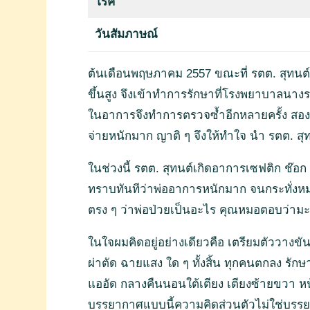
โรค
วันสัมภาษณ์
ต้นเดือนพฤษภาคม 2557 ขณะที่ รตต. สุทนต์ 
ขึ้นสูง จึงเข้าทำการรักษาที่โรงพยาบาลนางร
ในอาการจึงทำการตรวจซ้ำอีกหลายครั้ง สองส
จ่ายหนักมาก ญาติ ๆ จึงให้ทำใจ นำ รตต. สุท
ในช่วงนี้ รตต. สุทนต์เกิดอาการเซฟติก ช๊อก
ทราบทันทีว่าพ่ออาการหนักมาก จนกระทั่งหม
ตรง ๆ ว่าพ่อป่วยเป็นอะไร คุณหมอตอบว่าม
ในใจผมคิดอยู่อย่างเดียวคือ เตรียมตัววางขันธ
ผ่าตัด ฉายแสง ใด ๆ ทั้งสิ้น ทุกคนตกลง รักษ
แออัด กลางคืนนอนใต้เตียง เตียงซ้ายขวา หน้
บรรยากาศแบบนี้ความคิดส่วนตัวไม่ใช่บรรยาก