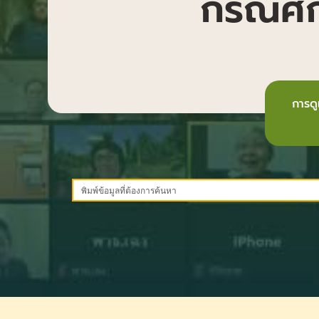
กรณีศึก
การด