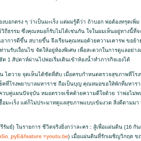
งบอกตรง ๆ ว่าเป็นมะเร็ง แต่ผมรู้ดีว่า ถ้าบอก พ่อต้องทรุดเพิ
ถีธรรม ซึ่งคุณหมอก็รับไม่ได้เช่นกัน ใจในผมเห็นอยู่ทางนี้
อาการดีขึ้น สบายขึ้น จึงเรียนคุณหมอด้วยความเคารพ ขอย้
ับเงื่อนไข จัดให้อยู่ห้องพิเศษ เพื่อสะดวกในการดูแลอย่างเต็ม
ัด 1 สัปดาห์ผ่านไปพ่อเริ่มเดินเข้าห้องน้ำทำภารกิจเองได้
น ไตวาย จุดเห็นได้ชัดที่ตับ เมื่อครบกำหนดตรวจสุขภาพที
คที่โรงพยาบาลมหาราช ถือเป็นบุญ คุณหมอขอให้พักที่มหาราชต่
วบคู่แผนปัจจุบัน หมอตรวจเช็คด้วยความดีใจด้วย ว่าพ่อไม่พบเชื้
พบเชื้อมะเร็ง แต่ก็ไม่ประมาทดูแลสุขภาพแบบเข้มงวด สิ่งดีตา
ุรีรัมย์) ในรายการ ชีวิตจริงยิ่งกว่าละคร : สู้เพื่อแผ่นดิน (16 
hSo_pyE&feature =youtu.be
) เมื่อแผ่นดินที่รักเผชิญวิกฤต ข