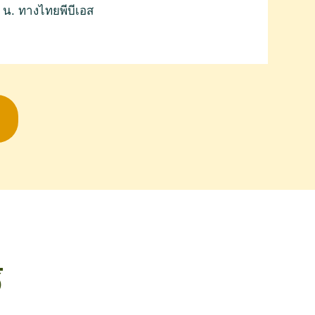
0 น. ทางไทยพีบีเอส
้