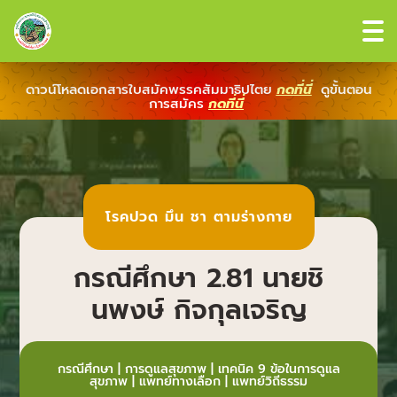
ดาวน์โหลดเอกสารใบสมัคพรรคสัมมาธิปไตย
กดที่นี่
ดูขั้นตอน
การสมัคร
กดที่นี่
โรคปวด มึน ชา ตามร่างกาย
กรณีศึกษา 2.81 นายชิ
นพงษ์ กิจกุลเจริญ
กรณีศึกษา
|
การดูแลสุขภาพ
|
เทคนิค 9 ข้อในการดูแล
สุขภาพ
|
แพทย์ทางเลือก
|
แพทย์วิถีธรรม