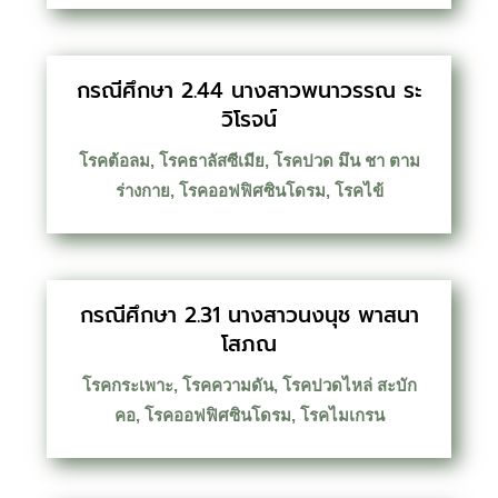
กรณีศึกษา 2.44 นางสาวพนาวรรณ ระ
วิโรจน์
โรคต้อลม
,
โรคธาลัสซีเมีย
,
โรคปวด มึน ชา ตาม
ร่างกาย
,
โรคออฟฟิศซินโดรม
,
โรคไข้
กรณีศึกษา 2.31 นางสาวนงนุช พาสนา
โสภณ
โรคกระเพาะ
,
โรคความดัน
,
โรคปวดไหล่ สะบัก
คอ
,
โรคออฟฟิศซินโดรม
,
โรคไมเกรน