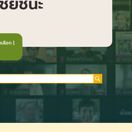
ไชยชนะ
เลือก
|