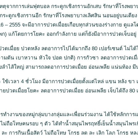
บัติเหตุจากการเล่นฟุตบอล กระดูกเชิงกรานอักเสบ รักษาที่โรง
่กระดูกเชิงกรานอีก รักษาที่โรงพยาบาลเลิศสิน นอนอยู่บนเตียง 
 – 2555 จะมีอาการปวดเมื่อยเกือบทุกส่วนของร่างกาย ดูแลโด
พก) แก้โดยการโยคะ ออกกำลังกาย แต่ก็ยังมีอาการปวดเจ็บอยู่
ารปวดเมื่อย ปวดหลัง ลดอาการไปได้มากถึง 80 เปอร์เซนต์ ไม่ไ
ามดัน เบาหวาน หัวใจ ปอด ปกติ) การกัวซา ลดอาการปวดเมื่
ลำไส้ใหญ่ สามารถลดอาการปวดเมื่อย อ่อนเพลีย แน่นท้อง มึนศ
เวลา 4 ชั่วโมง มีอาการปวดเมื่อยตั้งแต่ไหล่ แขน หลัง ขา เท
หายปวดเมื่อยโยคะ ลดอาการปวดเมื่อย อ่อนเพลีย เจ็บได้ถึง 80 เ
ทำงานของหมู่กลุ่มบางกลุ่มและเพื่อนร่วมงาน ได้ใช้หลักการแพ
่ถือโทษคนรอบ ๆ ตัว ได้ทำน้ำสมุนไพรฤทธิ์เย็นน้ำสมุนไพรเพื
ลด ละ การกินเนื้อสัตว์ ไม่ถือโทษ โกรธ ลด ละ เลิก โลภ โกรธ 