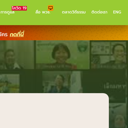
โควิด 19
ะการดูแล
สื่อ พวธ.
ตลาดวิถีธรรม
ติดต่อเรา
ENG
มัคร
กดที่นี่