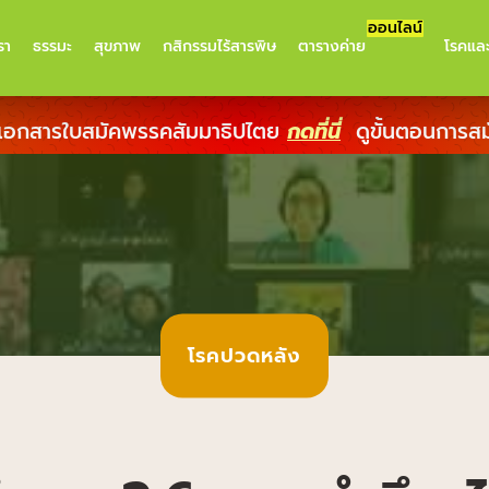
ออนไลน์
รา
ธรรมะ
สุขภาพ
กสิกรรมไร้สารพิษ
ตารางค่าย
โรคแล
เอกสารใบสมัคพรรคสัมมาธิปไตย
กดที่นี่
ดูขั้นตอนการส
โรคปวดหลัง