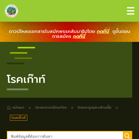
ดาวน์โหลดเอกสารใบสมัคพรรคสัมมาธิปไตย
กดที่นี่
ดูขั้นตอน
การสมัคร
กดที่นี่
โรคเก๊าท์
หน้าแรก
ประสบการณ์รักษาโรค
โรคกระดูกและกล้ามเนื้อ
9
9
9

โรคเก๊าท์