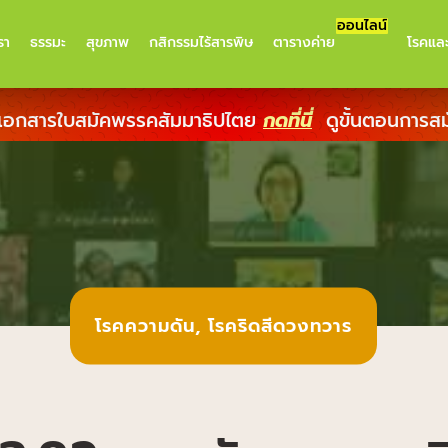
ออนไลน์
รา
ธรรมะ
สุขภาพ
กสิกรรมไร้สารพิษ
ตารางค่าย
โรคแล
เอกสารใบสมัคพรรคสัมมาธิปไตย
กดที่นี่
ดูขั้นตอนการส
โรคความดัน
,
โรคริดสีดวงทวาร