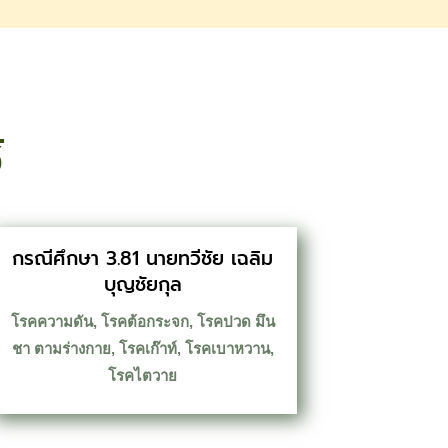
้
กรณีศึกษา 3.81 นายทวีชัย เฉลิม
บุญชัยกุล
โรคความดัน
,
โรคต้อกระจก
,
โรคปวด มึน
ชา ตามร่างกาย
,
โรคเก๊าท์
,
โรคเบาหวาน
,
โรคไตวาย