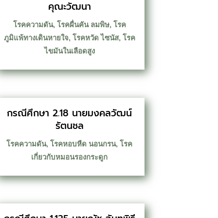
คุณะวัฒนา
โรคความดัน
,
โรคผื่นคัน ลมพิษ
,
โรค
ภูมิแพ้ทางเดินหายใจ
,
โรคหวัด ไซนัส
,
โรค
ไขมันในเลือดสูง
กรณีศึกษา 2.18 นายมงคลวัฒน์
รัตนชล
โรคความดัน
,
โรคหอบหืด นอนกรน
,
โรค
เกี่ยวกับหมอนรองกระดูก