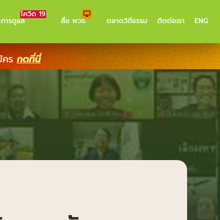
โควิด 19
ะการดูแล
สื่อ พวธ.
ตลาดวิถีธรรม
ติดต่อเรา
ENG
มัคร
กดที่นี่