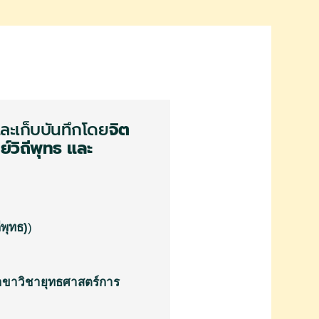
และเก็บบันทึกโดย
จิต
์วิถีพุทธ
และ
พุทธ
)
)
าขาวิชายุทธศาสตร์การ