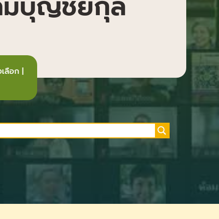
ิมบุญชัยกุล
เลือก
|