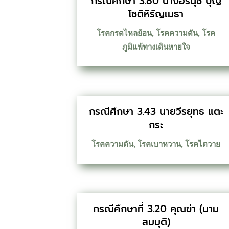
กรณีศึกษา 3.80 นางอรนุช บุญ
โชติหิรัญเมธา
โรคกรดไหลย้อน
,
โรคความดัน
,
โรค
ภูมิแพ้ทางเดินหายใจ
กรณีศึกษา 3.43 นายวีรยุทธ แตะ
กระ
โรคความดัน
,
โรคเบาหวาน
,
โรคไตวาย
กรณีศึกษาที่ 3.20 คุณข่า (นาม
สมมุติ)