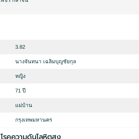
เพชร กล้าจน
3.82
นางจันทนา เฉลิมบุญชัยกุล
หญิง
71 ปี
แม่บ้าน
กรุงเทพมหานคร
 โรคความดันโลหิตสูง