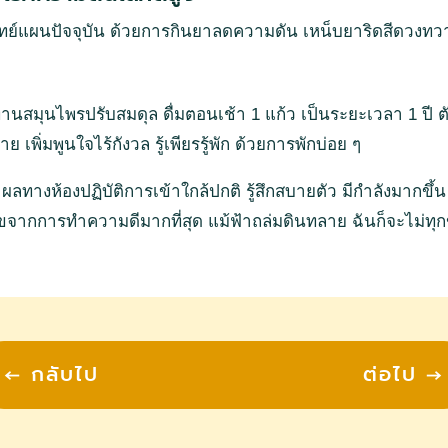
พทย์แผนปัจจุบัน ด้วยการกินยาลดความดัน เหน็บยาริดสีดวงทว
ทานสมุนไพรปรับสมดุล ดื่มตอนเช้า 1 แก้ว เป็นระยะเวลา 1 ปี
ิ่มพูนใจไร้กังวล รู้เพียรรู้พัก ด้วยการพักบ่อย ๆ
ลทางห้องปฏิบัติการเข้าใกล้ปกติ รู้สึกสบายตัว มีกำลังมากขึ
ุขจากการทำความดีมากที่สุด แม้ฟ้าถล่มดินทลาย ฉันก็จะไม่ทุก
←
กลับไป
ต่อไป
→