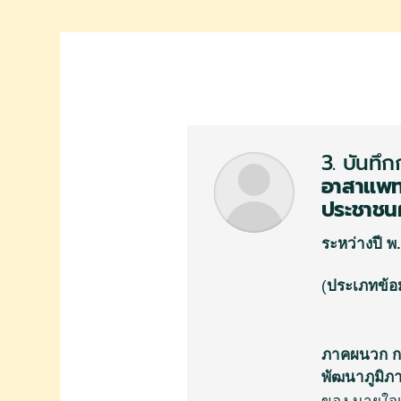
3. บันทึก
อาสาแพทย
ประชาชนผู
ระหว่างปี
พ
.
(
ประเภทข้อมู
ภาคผนวก ก 
พัฒนาภูมิภ