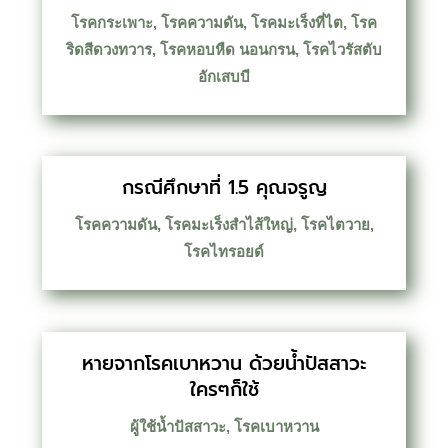
โรคกระเพาะ
,
โรคความดัน
,
โรคมะเร็งที่ไต
,
โรค
ริดสีดวงทวาร
,
โรคหอบหืด นอนกรน
,
โรคไวรัสตับ
อักเสบบี
กรณีศึกษาที่ 1.5 คุณจรูญ
โรคความดัน
,
โรคมะเร็งสำไส้ใหญ่
,
โรคไตวาย
,
โรคไทรอยด์
หายจากโรคเบาหวาน ด้วยน้ำปัสสาวะ
ใครๆก็ใช้
ผู้ใช้น้ำปัสสาวะ
,
โรคเบาหวาน