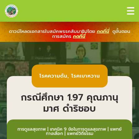
ดาวน์โหลดเอกสารใบสมัคพรรคสัมมาธิปไตย
กดที่นี่
ดูขั้นตอน
การสมัคร
กดที่นี่
โรคความดัน
,
โรคเบาหวาน
กรณีศึกษา 1.97 คุณภานุ
มาศ ดำริชอบ
การดูแลสุขภาพ
|
เทคนิค 9 ข้อในการดูแลสุขภาพ
|
แพทย์
ทางเลือก
|
แพทย์วิถีธรรม