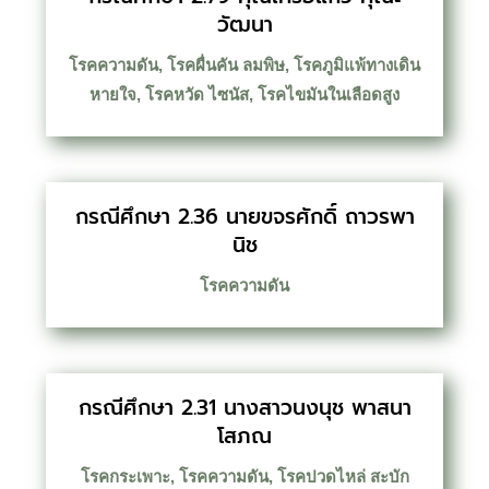
วัฒนา
โรคความดัน
,
โรคผื่นคัน ลมพิษ
,
โรคภูมิแพ้ทางเดิน
หายใจ
,
โรคหวัด ไซนัส
,
โรคไขมันในเลือดสูง
กรณีศึกษา 2.36 นายขจรศักดิ์ ถาวรพา
นิช
โรคความดัน
กรณีศึกษา 2.31 นางสาวนงนุช พาสนา
โสภณ
โรคกระเพาะ
,
โรคความดัน
,
โรคปวดไหล่ สะบัก