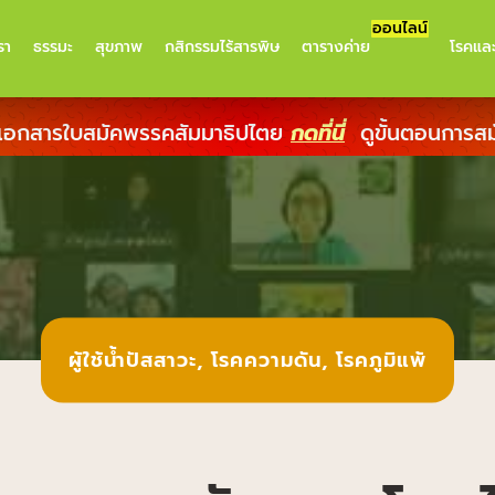
ออนไลน์
รา
ธรรมะ
สุขภาพ
กสิกรรมไร้สารพิษ
ตารางค่าย
โรคแล
เอกสารใบสมัคพรรคสัมมาธิปไตย
กดที่นี่
ดูขั้นตอนการส
ผู้ใช้น้ำปัสสาวะ
,
โรคความดัน
,
โรคภูมิแพ้