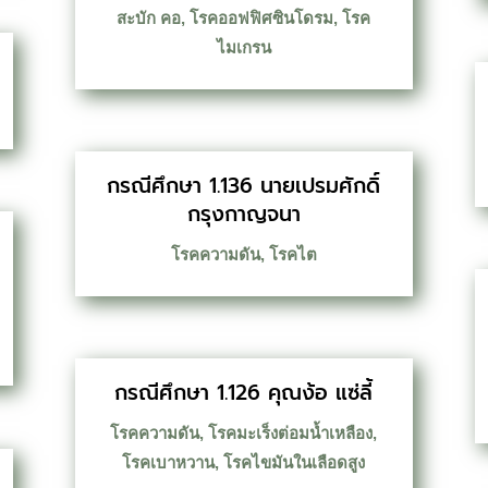
สะบัก คอ
,
โรคออฟฟิศซินโดรม
,
โรค
ไมเกรน
กรณีศึกษา 1.136 นายเปรมศักดิ์
กรุงกาญจนา
โรคความดัน
,
โรคไต
กรณีศึกษา 1.126 คุณง้อ แซ่ลี้
โรคความดัน
,
โรคมะเร็งต่อมน้ำเหลือง
,
โรคเบาหวาน
,
โรคไขมันในเลือดสูง