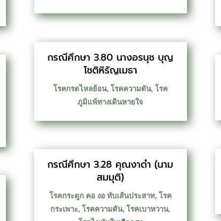
กรณีศึกษา 3.80 นางอรนุช บุญ
โชติหิรัญเมธา
โรคกรดไหลย้อน
,
โรคความดัน
,
โรค
ภูมิแพ้ทางเดินหายใจ
กรณีศึกษา 3.28 คุณงาดำ (นาม
สมมุติ)
โรคกระดูก คอ งอ ทับเส้นประสาท
,
โรค
กระเพาะ
,
โรคความดัน
,
โรคเบาหวาน
,