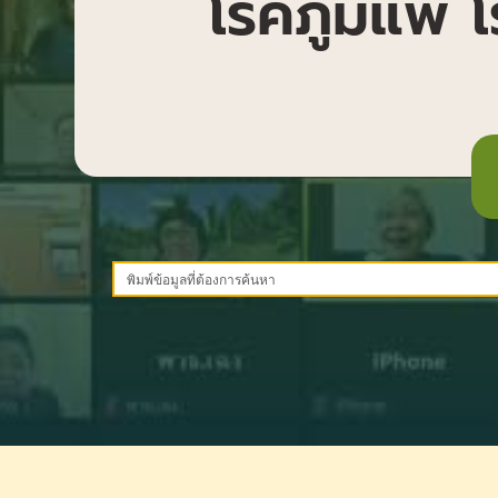
โรคภูมิแพ้