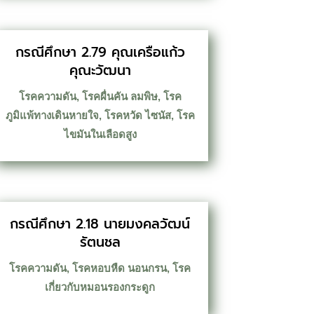
กรณีศึกษา 2.79 คุณเครือแก้ว
คุณะวัฒนา
โรคความดัน
,
โรคผื่นคัน ลมพิษ
,
โรค
ภูมิแพ้ทางเดินหายใจ
,
โรคหวัด ไซนัส
,
โรค
ไขมันในเลือดสูง
กรณีศึกษา 2.18 นายมงคลวัฒน์
รัตนชล
โรคความดัน
,
โรคหอบหืด นอนกรน
,
โรค
เกี่ยวกับหมอนรองกระดูก