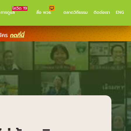
โควิด 19
ะการดูแล
สื่อ พวธ.
ตลาดวิถีธรรม
ติดต่อเรา
ENG
มัคร
กดที่นี่