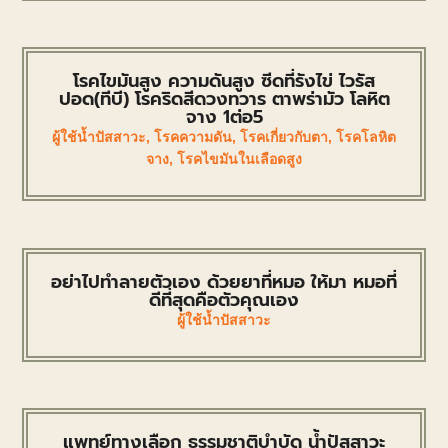
โรคไขมันสูง ความดันสูง ซีดที่รังไข่ ไวรัส
ปอด(ทีบี) โรคริดสีดวงทวาร ตาพร่ามัว โลหิต
จาง 1ต่อ5
ผู้ใช้น้ำปัสสาวะ
,
โรคความดัน
,
โรคเกี่ยวกับตา
,
โรคโลหิต
จาง
,
โรคไขมันในเลือดสูง
อย่าไปทำลายตัวเอง ด้วยยาที่หมอ ให้มา หมอที่
ดีที่สุดคือตัวคุณเอง
ผู้ใช้น้ำปัสสาวะ
แพทย์ทางเลือก ธรรมชาติบำบัด น้ำปัสสาวะ