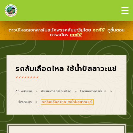
ดาวน์โหลดเอกสารใบสมัคพรรคสัมมาธิปไตย
กดที่นี่
ดูขั้นตอน
การสมัคร
กดที่นี่
รถล้มเลือดไหล ใช้น้ำปัสสาวะแช่
หน้าแรก
ประสบการณ์รักษาโรค
โรคและอาการอื่น ๆ

9
9
9
รักษาแผล
รถล้มเลือดไหล ใช้น้ำปัสสาวะแช่
9