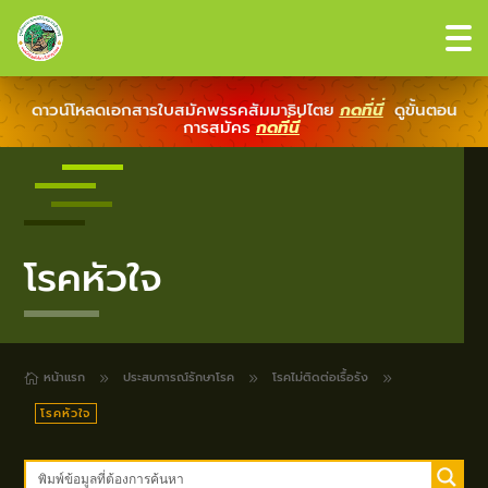
ดาวน์โหลดเอกสารใบสมัคพรรคสัมมาธิปไตย
กดที่นี่
ดูขั้นตอน
การสมัคร
กดที่นี่
โรคหัวใจ
หน้าแรก
ประสบการณ์รักษาโรค
โรคไม่ติดต่อเรื้อรัง
9
9
9

โรคหัวใจ