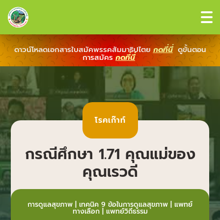
ดาวน์โหลดเอกสารใบสมัคพรรคสัมมาธิปไตย
กดที่นี่
ดูขั้นตอน
การสมัคร
กดที่นี่
โรคเก๊าท์
กรณีศึกษา 1.71 คุณแม่ของ
คุณเรวดี
การดูแลสุขภาพ
|
เทคนิค 9 ข้อในการดูแลสุขภาพ
|
แพทย์
ทางเลือก
|
แพทย์วิถีธรรม