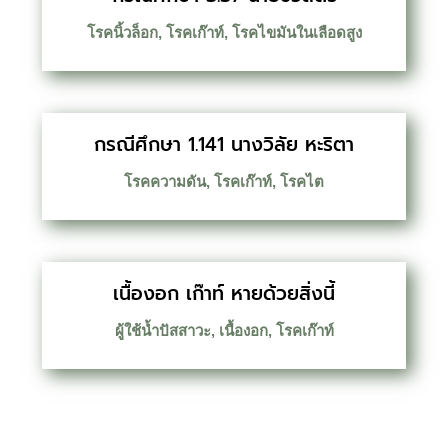
โรคนิ้วล็อก
,
โรคเก๊าท์
,
โรคไขมันในเลือดสูง
กรณีศึกษา 1.141 นางวิลัย หะริตา
โรคความดัน
,
โรคเก๊าท์
,
โรคไต
เนื้องอก เก๊าท์ หายด้วยสิ่งนี้
ผู้ใช้น้ำปัสสาวะ
,
เนื้องอก
,
โรคเก๊าท์