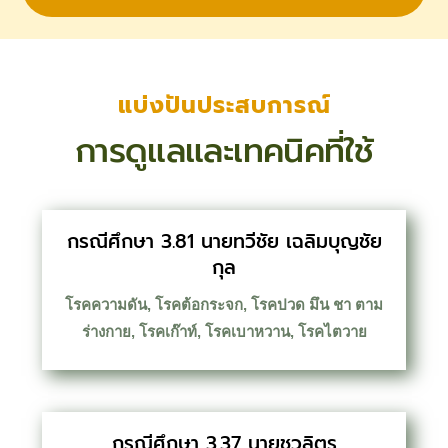
แบ่งปันประสบการณ์
การดูแลและเทคนิคที่ใช้
กรณีศึกษา 3.81 นายทวีชัย เฉลิมบุญชัย
กุล
โรคความดัน
,
โรคต้อกระจก
,
โรคปวด มึน ชา ตาม
ร่างกาย
,
โรคเก๊าท์
,
โรคเบาหวาน
,
โรคไตวาย
กรณีศึกษา 3.37 นายชวลิตร