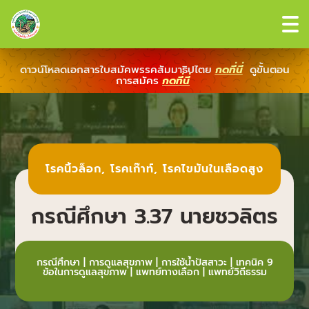
ดาวน์โหลดเอกสารใบสมัคพรรคสัมมาธิปไตย
กดที่นี่
ดูขั้นตอน
การสมัคร
กดที่นี่
โรคนิ้วล็อก
,
โรคเก๊าท์
,
โรคไขมันในเลือดสูง
กรณีศึกษา 3.37 นายชวลิตร
กรณีศึกษา
|
การดูแลสุขภาพ
|
การใช้น้ำปัสสาวะ
|
เทคนิค 9
ข้อในการดูแลสุขภาพ
|
แพทย์ทางเลือก
|
แพทย์วิถีธรรม