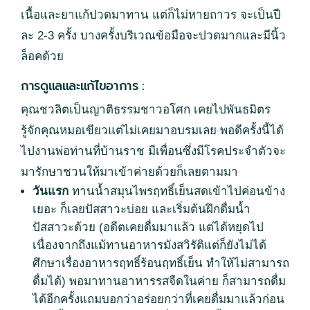
เนื้อและยาแก้ปวดมาทาน แต่ก็ไม่หายถาวร จะเป็นปี
ละ 2-3 ครั้ง บางครั้งบริเวณข้อมือจะปวดมากและมีนิ้ว
ล็อคด้วย
การดูแลและแก้ไขอาการ :
คุณชวลิตเป็นญาติธรรมชาวอโศก เคยไปพันธมิตร
รู้จักคุณหมอเขียวแต่ไม่เคยมาอบรมเลย พอดีครั้งนี้ได้
ไปงานพ่อท่านที่บ้านราช มีเพื่อนซึ่งมีโรคประจำตัวจะ
มารักษาชวนให้มาเข้าค่ายด้วยก็เลยตามมา
วันแรก
ทานน้ำสมุนไพรฤทธิ์เย็นสดเข้าไปค่อนข้าง
เยอะ ก็เลยปัสสาวะบ่อย และเริ่มต้นฝึกดื่มน้ำ
ปัสสาวะด้วย (อดีตเคยดื่มมาแล้ว แต่ได้หยุดไป
เนื่องจากถึงแม้ทานอาหารมังสวิรัติแต่ก็ยังไม่ได้
ศึกษาเรื่องอาหารฤทธิ์ร้อนฤทธิ์เย็น ทำให้ไม่สามารถ
ดื่มได้) พอมาทานอาหารรสจืดในค่าย ก็สามารถดื่ม
ได้อีกครั้งแถมบอกว่าอร่อยกว่าที่เคยดื่มมาแล้วก่อน