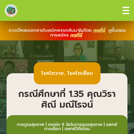
ดาวน์โหลดเอกสารใบสมัคพรรคสัมมาธิปไตย
กดที่นี่
ดูขั้นตอน
การสมัคร
กดที่นี่
โรคไตวาย
,
โรคไตเสื่อม
กรณีศึกษาที่ 1.35 คุณวิรา
ศิณี มณีโรจน์
การดูแลสุขภาพ
|
เทคนิค 9 ข้อในการดูแลสุขภาพ
|
แพทย์
ทางเลือก
|
แพทย์วิถีธรรม