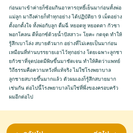
ก่อนมาเข้าค่ายก็ซ้อมกินอาหารฤทธิ์เย็นมาก่อนทั้งพ่อ
แม่ลูก มาถึงค่ายก็ทำทุกอย่าง ได้ปฏิบัติยา 9 เม็ดอย่าง
ตั้งอกตั้งใจ ทั้งพ่อกับลูก ดื่มฉี่ หยอดหู หยอดตา กัวซา
พอกโคลน ดีท็อกซ์ด้วยน้ำปัสสาวะ โยคะ กดจุด ทำให้
รู้สึกเบาโล่ง สบายตัวมาก อย่างที่ไม่เคยเป็นมาก่อน
เหมือนที่ท่านบรรยายเอาไว้ทุกอย่าง โดยเฉพาะลูกชา
ยกัวซาที่จุดปอดมีพิษขึ้นมาชัดเจน ทำให้คิดว่าแพทย์
วิถีธรรมคือความหวังที่แท้จริง ไม่ใช่โรงพยาบาล
ลูกชายสบายขึ้นมากแล้ว ตัวผมเองก็รู้สึกสบายมาก
เช่นกัน ต่อไปนี้โรงพยาบาลไม่ใช่ที่พึ่งของครอบครัว
ผมอีกต่อไป