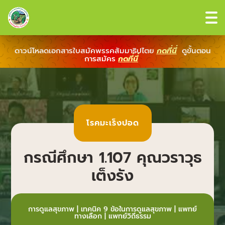
ดาวน์โหลดเอกสารใบสมัคพรรคสัมมาธิปไตย
กดที่นี่
ดูขั้นตอน
การสมัคร
กดที่นี่
โรคมะเร็งปอด
กรณีศึกษา 1.107 คุณวราวุธ
เต็งรัง
การดูแลสุขภาพ
|
เทคนิค 9 ข้อในการดูแลสุขภาพ
|
แพทย์
ทางเลือก
|
แพทย์วิถีธรรม