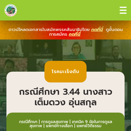
ดาวน์โหลดเอกสารใบสมัคพรรคสัมมาธิปไตย
กดที่นี่
ดูขั้นตอน
การสมัคร
กดที่นี่
โรคมะเร็งตับ
กรณีศึกษา 3.44 นางสาว
เต็มดวง อุ่นสกุล
กรณีศึกษา
|
การดูแลสุขภาพ
|
เทคนิค 9 ข้อในการดูแล
สุขภาพ
|
แพทย์ทางเลือก
|
แพทย์วิถีธรรม