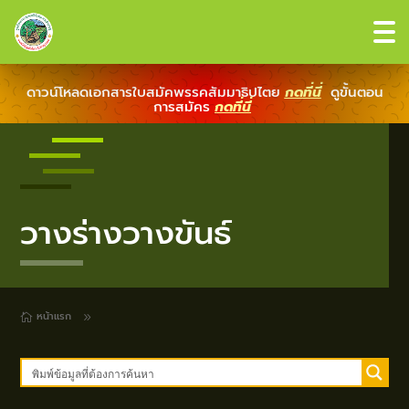
ดาวน์โหลดเอกสารใบสมัคพรรคสัมมาธิปไตย
กดที่นี่
ดูขั้นตอน
การสมัคร
กดที่นี่
วางร่างวางขันธ์
หน้าแรก
9
