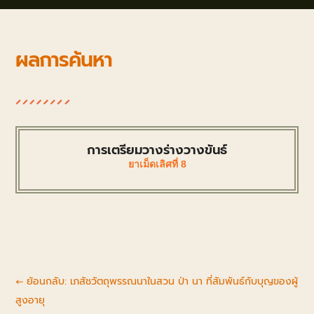
ผลการค้นหา
การเตรียมวางร่างวางขันธ์
ยาเม็ดเลิศที่ 8
←
ย้อนกลับ: เภสัชวัตถุพรรณนาในสวน ป่า นา ที่สัมพันธ์กับบุญของผู้
สูงอายุ