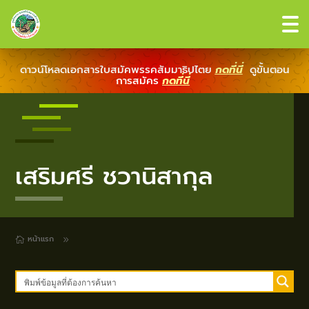
ดาวน์โหลดเอกสารใบสมัคพรรคสัมมาธิปไตย
กดที่นี่
ดูขั้นตอน
การสมัคร
กดที่นี่
เสริมศรี ชวานิสากุล
หน้าแรก
9
