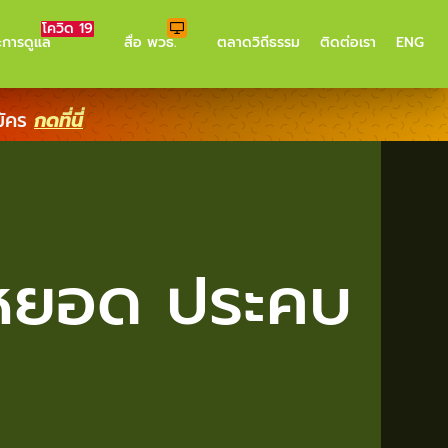
โควิด 19
ะการดูแล
สื่อ พวธ.
ตลาดวิถีธรรม
ติดต่อเรา
ENG
มัคร
กดที่นี่
า หยอด ประคบ