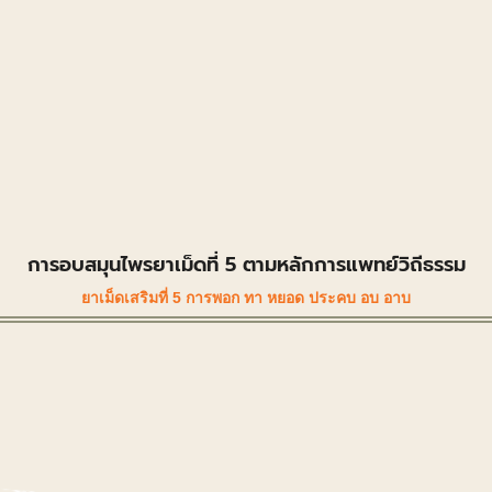
การอบสมุนไพรยาเม็ดที่ 5 ตามหลักการแพทย์วิถีธรรม
ยาเม็ดเสริมที่ 5 การพอก ทา หยอด ประคบ อบ อาบ