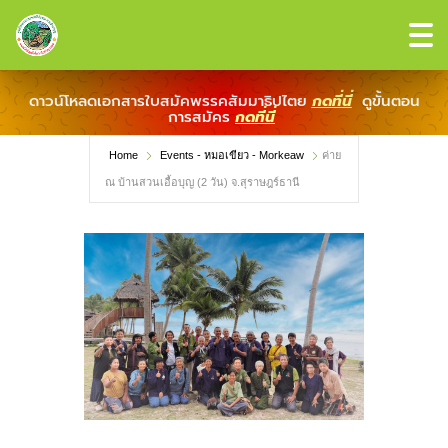
ดาวน์โหลดเอกสารใบสมัคพรรคสัมมาธิปไตย
กดที่นี่
ดูขั้นตอน
การสมัคร
กดที่นี่
Home
Events - หมอเขียว - Morkeaw
ค่าย
ณ บ้านสวนเอื้อบุญ (2 วัน) จ.สุราษฎร์ธานี