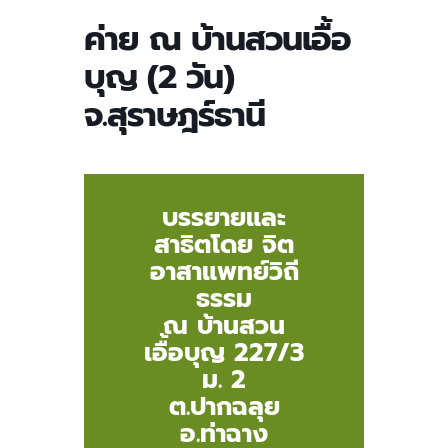
ค่าย ณ บ้านสวนเอื้อ
บุญ (2 วัน)
จ.สุราษฎร์ธานี
บรรยายและ
สาธิตโดย จิต
อาสาแพทย์วิถี
ธรรม
ณ บ้านสวน
เอื้อบุญ
227/3
ม. 2
ต.ปากฉลุย
อ.ท่าฉาง