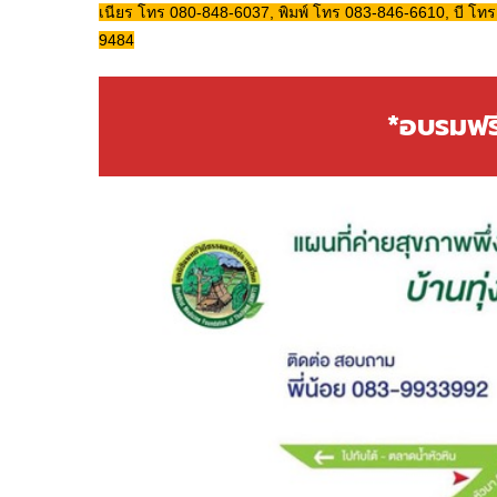
เนียร โทร 080-848-6037, พิมพ์ โทร 083-846-6610, บี โทร
9484
*อบรมฟรีไ