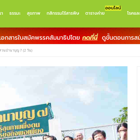
ออนไลน์
รา
ธรรมะ
สุขภาพ
กสิกรรมไร้สารพิษ
ตารางค่าย
โรคแล
เอกสารใบสมัคพรรคสัมมาธิปไตย
กดที่นี่
ดูขั้นตอนการส
สวนป่านาบุญ 7 (2 วัน)