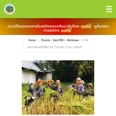
ดาวน์โหลดเอกสารใบสมัคพรรคสัมมาธิปไตย
กดที่นี่
ดูขั้นตอน
การสมัคร
กดที่นี่
Home
Events - หมอเขียว - Morkeaw
ค่าย
สุขภาพแพทย์วิถีธรรม (ไปกลับ 2 วัน) จ.ชลบุรี