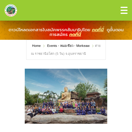
ดาวน์โหลดเอกสารใบสมัคพรรคสัมมาธิปไตย
กดที่นี่
ดูขั้นตอน
การสมัคร
กดที่นี่
Home
Events - หมอเขียว - Morkeaw
ค่าย
ณ ราชธานีอโศก (5 วัน) จ.อุบลราชธานี