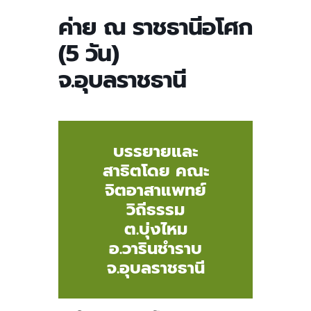
ค่าย ณ ราชธานีอโศก
(5 วัน)
จ.อุบลราชธานี
บรรยายและ
สาธิตโดย คณะ
จิตอาสาแพทย์
วิถีธรรม
ต.บุ่งไหม
อ.วารินชำราบ
จ.อุบลราชธานี