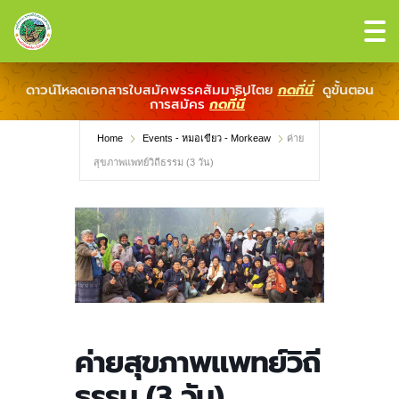
ดาวน์โหลดเอกสารใบสมัคพรรคสัมมาธิปไตย
กดที่นี่
ดูขั้นตอน
การสมัคร
กดที่นี่
Home
Events - หมอเขียว - Morkeaw
ค่าย
สุขภาพแพทย์วิถีธรรม (3 วัน)
ค่ายสุขภาพแพทย์วิถี
ธรรม (3 วัน)