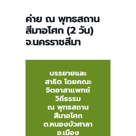
ค่าย ณ พุทธสถาน
สีมาอโศก (2 วัน)
จ.นครราชสีมา
บรรยายและ
สาธิต โดยคณะ
จิตอาสาแพทย์
วิถีธรรม
ณ พุทธสถาน
สีมาอโศก
ต.หนองบัวศาลา
อ.เมือง