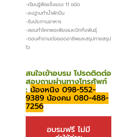
-เรียนรู้พืชแข็งแรง 11 ชนิด
-ลงฐานทำน้ำผักปั่น
-รับประทานอาหาร
-สอนทำโคกพอเพียงและปักกิ่งพันธุ์
-ตอบคำถามต่อยอดอาชีพและสรุปกายสรุป
ใจ
สนใจเข้าอบรม โปรดติดต่อ
สอบถามผ่านทางโทรศัพท์
:
น้องหนิง 098-552-
9389 น้องคม 080-488-
7256
อบรมฟรี ไม่มี