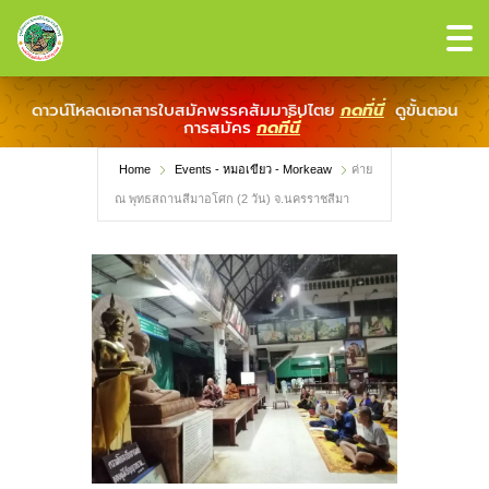
ดาวน์โหลดเอกสารใบสมัคพรรคสัมมาธิปไตย
กดที่นี่
ดูขั้นตอน
การสมัคร
กดที่นี่
Home
Events - หมอเขียว - Morkeaw
ค่าย
ณ พุทธสถานสีมาอโศก (2 วัน) จ.นครราชสีมา