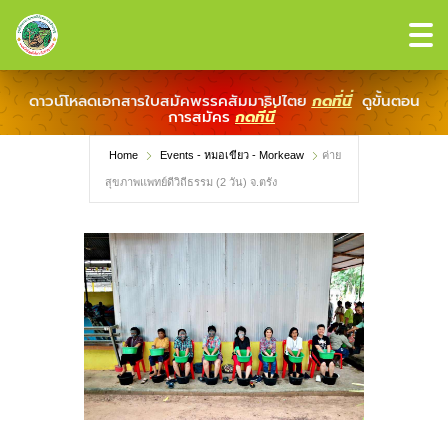
ดาวน์โหลดเอกสารใบสมัคพรรคสัมมาธิปไตย
กดที่นี่
ดูขั้นตอน
การสมัคร
กดที่นี่
Home
Events - หมอเขียว - Morkeaw
ค่าย
สุขภาพแพทย์ดีวิถีธรรม (2 วัน) จ.ตรัง