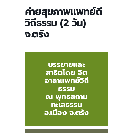
ค่ายสุขภาพแพทย์ดี
วิถีธรรม (2 วัน)
จ.ตรัง
บรรยายและ
สาธิตโดย จิต
อาสาแพทย์วิถี
ธรรม
ณ พุทธสถาน
ทะเลธรรม
อ.เมือง จ.ตรัง