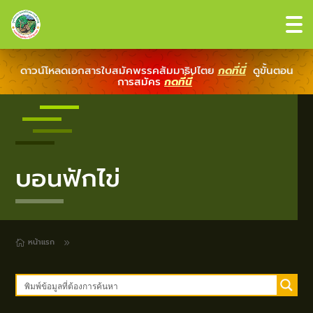
ดาวน์โหลดเอกสารใบสมัคพรรคสัมมาธิปไตย
กดที่นี่
ดูขั้นตอน
การสมัคร
กดที่นี่
บอนฟักไข่
หน้าแรก
9
