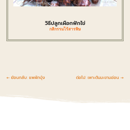
วิธีปลูกเผือกฟักไข่
กสิกรรมไร้สารพิษ
←
ย้อนกลับ: แพผักบุ้ง
ต่อไป: เพาะต้นมะขามอ่อน
→