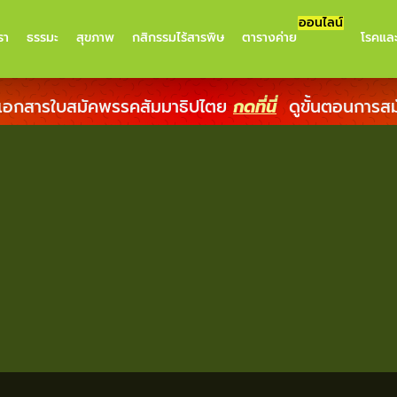
ออนไลน์
รา
ธรรมะ
สุขภาพ
กสิกรรมไร้สารพิษ
ตารางค่าย
โรคแล
เอกสารใบสมัคพรรคสัมมาธิปไตย
กดที่นี่
ดูขั้นตอนการส