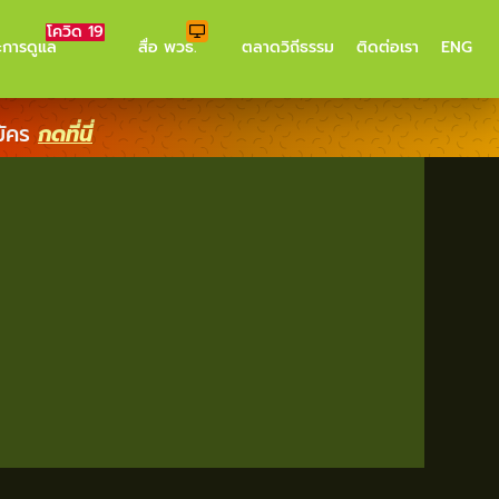
โควิด 19
ะการดูแล
สื่อ พวธ.
ตลาดวิถีธรรม
ติดต่อเรา
ENG
มัคร
กดที่นี่