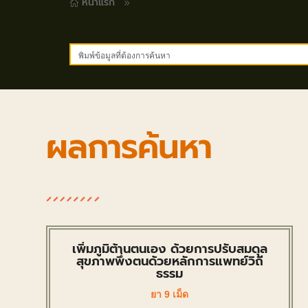
หน้าแรก
9

ผลการค้นหา
เพิ่มภูมิต้านตนเอง ด้วยการปรับสมดุล
สุขภาพพึ่งตนด้วยหลักการแพทย์วิถี
ธรรม
ยา 9 เม็ด