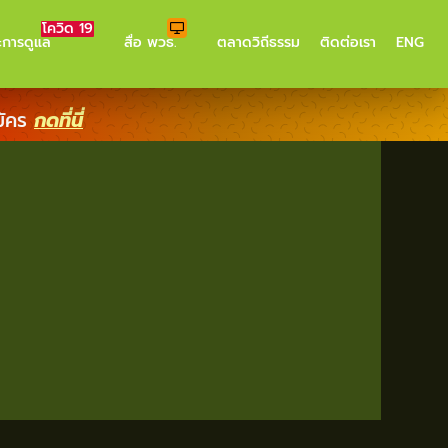
โควิด 19
ะการดูแล
สื่อ พวธ.
ตลาดวิถีธรรม
ติดต่อเรา
ENG
มัคร
กดที่นี่