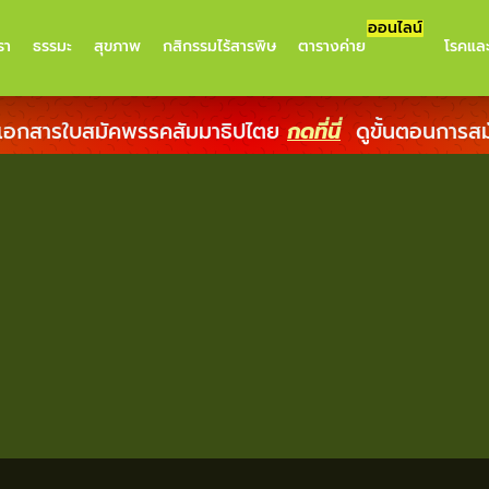
ออนไลน์
รา
ธรรมะ
สุขภาพ
กสิกรรมไร้สารพิษ
ตารางค่าย
โรคแล
เอกสารใบสมัคพรรคสัมมาธิปไตย
กดที่นี่
ดูขั้นตอนการส