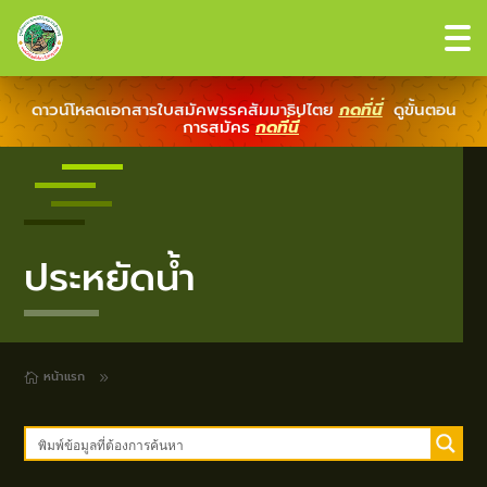
ดาวน์โหลดเอกสารใบสมัคพรรคสัมมาธิปไตย
กดที่นี่
ดูขั้นตอน
การสมัคร
กดที่นี่
ประหยัดน้ำ
หน้าแรก
9
