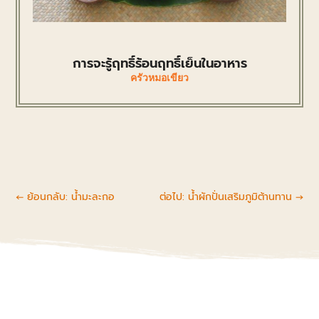
การจะรู้ฤทธิ์ร้อนฤทธิ์เย็นในอาหาร
ครัวหมอเขียว
←
ย้อนกลับ: น้ำมะละกอ
ต่อไป: น้ำผักปั่นเสริมภูมิต้านทาน
→